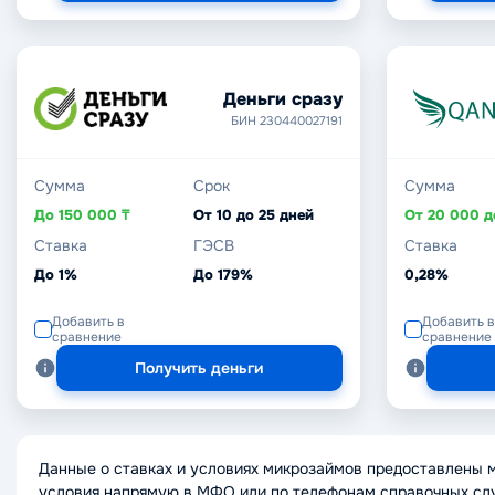
Деньги сразу
БИН 230440027191
Сумма
Срок
Сумма
До 150 000 ₸
От 10 до 25 дней
Ставка
ГЭСВ
Ставка
До 1%
До 179%
0,28%
Добавить в
Добавить в
сравнение
сравнение
Получить деньги
Данные о ставках и условиях микрозаймов предоставлены 
условия напрямую в МФО или по телефонам справочных сл