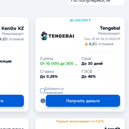
До 300 000 ₸
Tengebai
KenGo KZ
Микрокредит
Микрокредит
4,2
|
6 отзывов
Лиц. № № 02.21.0032.М
4,2
|
5 отзывов
Сумма
Срок
есяцев
От 10 000 до 300 000 ₸
До 30 дней
Ставка
ГЭСВ
До 0,29%
До 46%
Добавить в
сравнение
ги
Получить деньги
Первый микрокредит от 0,01%