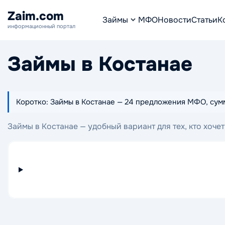
Zaim.com
Займы
МФО
Новости
Статьи
К
информационный портал
Займы в Костанае
Коротко: Займы в Костанае — 24 предложения МФО, суммы
Займы в Костанае — удобный вариант для тех, кто хоч
Костанае, где можно выбрать подходящее решение с 