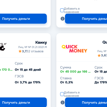
Добавить в
сравнение
Получить деньги
Получить день
Qu
Квику
Лиц. № № 01.21.0021.M
3,7
|
12 отзывов
Лиц. №
3,6
|
Срок
Сумма
Срок
От 10 000 до 170 000 ₸
От 15 до 45 дней
От 45 000 до 166 000 ₸
От 15 д
ГЭСВ
Ставка
ГЭСВ
От 3,7% до 179%
От 0,3%
До 179
Добавить в
сравнение
Получить деньги
Получить день