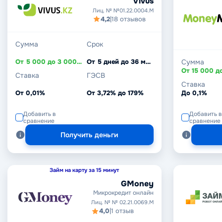
Vivus
Лиц. № №01.22.0004.M
4,2
|
18 отзывов
Сумма
Срок
От 5 000 до 3 000 000 ₸
От 5 дней до 36 месяцев
Сумма
Ставка
ГЭСВ
Ставка
От 0,01%
От 3,72% до 179%
До 0,1%
Добавить в
Добавить в
сравнение
сравнение
Получить деньги
Займ на карту за 15 минут
GMoney
Микрокредит онлайн
Лиц. № № 02.21.0069.M
4,0
|
1 отзыв