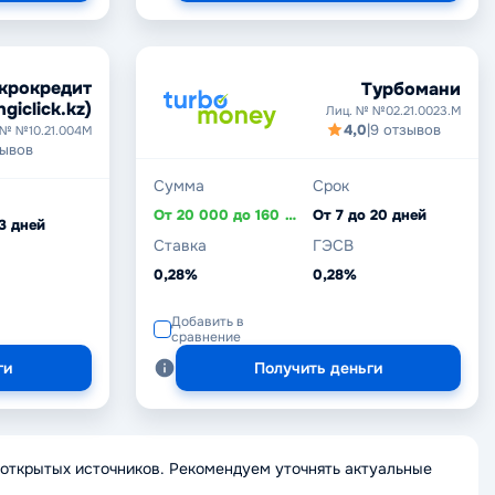
крокредит
Турбомани
ngiclick.kz)
Лиц. № №02.21.0023.M
4,0
|
9 отзывов
 № №10.21.004М
зывов
Сумма
Срок
От 20 000 до 160 500 ₸
От 7 до 20 дней
 3 дней
Ставка
ГЭСВ
0,28%
0,28%
Добавить в
сравнение
ги
Получить деньги
открытых источников. Рекомендуем уточнять актуальные