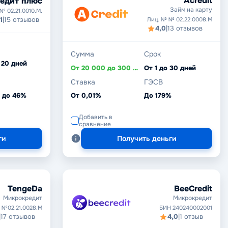
Acredit
едит плюс
Займ на карту
№ 02.21.0010.M.
1
|
15 отзывов
Лиц. № № 02.22.0008.М
4,0
|
13 отзывов
Сумма
Срок
 20 дней
От 20 000 до 300 000 ₸
От 1 до 30 дней
Ставка
ГЭСВ
% до 46%
От 0,01%
До 179%
Добавить в
сравнение
ги
Получить деньги
TengeDa
BeeCredit
Микрокредит
Микрокредит
 №02.21.0028.M
БИН 240240002001
|
17 отзывов
4,0
|
1 отзыв