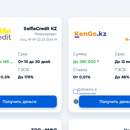
SelfieCredit KZ
Микрокредит
Лиц. № № 02.23.0014.М
Срок
Сумма
Срок
От 20 000 до 165 000 ₸
От 10 до 30 дней
До 360 000 ₸
До 12 м
ГЭСВ
Ставка
ГЭСВ
 0,3%
До 179%
От 0,01%
До 46%
Добавить в
сравнение
Получить деньги
Получить день