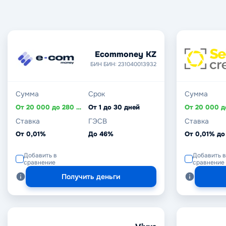
Ecommoney KZ
БИН БИН: 231040013932
Сумма
Срок
Сумма
От 20 000 до 280 000 ₸
От 1 до 30 дней
Ставка
ГЭСВ
Ставка
От 0,01%
До 46%
От 0,01% до
Добавить в
Добавить в
сравнение
сравнение
Получить деньги