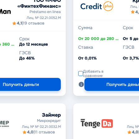
ТОО «МФО
Кр
«ФинтехФинанс»
Лиц. 
4,
Préstamo en línea
Лиц. № 02.21.0052.М
4,1
|
19 отзывов
Сумма
Срок
Срок
От 20 000 до 280 000 ₸
От 5 до
От 15 000 до 360 000 ₸
До 12 месяцев
Ставка
ГЭСВ
ГЭСВ
До 46%
От 0,01%
От 3,7
Добавить в
сравнение
Получить деньги
Получить день
Займер
Микрокредит
Лиц. № № 02.21.0032.М
Лиц. №
4,0
|
11 отзывов
4,0