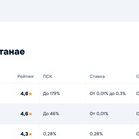
танае
Рейтинг
ПСК
Ставка
С
4,6
До 179%
От 0,01% до 0,3%
О
4,6
До 46%
От 0,01%
О
4,3
0,28%
0,28%
О