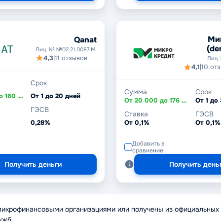
Ми
Qanat
(de
Лиц. № №02.21.0087.М.
4,3
|
11 отзывов
Лиц.
4,1
|
10 от
Срок
Сумма
Срок
От 20 000 до 160 500 ₸
От 1 до 20 дней
От 20 000 до 176 000 ₸
От 1 до
ГЭСВ
Ставка
ГЭСВ
0,28%
От 0,1%
От 0,1%
Добавить в
сравнение
Получить деньги
Получить день
микрофинансовыми организациями или получены из официальных 
ужб.