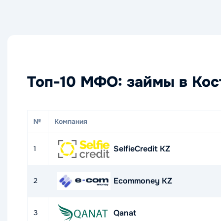
Топ-10 МФО: займы в Кос
№
Компания
SelfieCredit KZ
1
Ecommoney KZ
2
Qanat
3