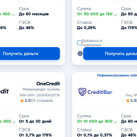
Срок
Сумма
Срок
От 10 000 до 400 000 ₸
До 60 месяцев
От 50 000 до 190 000 ₸
До 90 
ГЭСВ
Ставка
ГЭСВ
46%
До 46%
До 0,29%
До 179
Добавить в
сравнение
Получить деньги
Получить день
Рефинансирование зай
OneCredit
Микрокредит онлайн
БИН БИН: 220940025716
Лиц. №
3,9
|
13 отзывов
3,8
Срок
Сумма
Срок
От 20 000 до 300 000 ₸
От 5 до 30 дней
От 10 000 до 400 000 ₸
До 60 
ГЭСВ
Ставка
ГЭСВ
От 3,7% до 179%
От 0,1% до 0,37%
До 46%