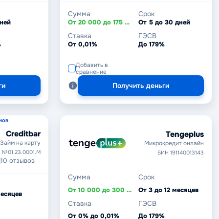
Сумма
Срок
дней
От 20 000 до 175 000 ₸
От 5 до 30 дней
Ставка
ГЭСВ
%
От 0,01%
До 179%
Добавить в
сравнение
ги
Получить деньги
мов
Creditbar
Tengeplus
Займ на карту
Микрокредит онлайн
 №01.23.0001.M
БИН 191140013143
|
10 отзывов
Сумма
Срок
От 10 000 до 300 000 ₸
От 3 до 12 месяцев
месяцев
Ставка
ГЭСВ
От 0% до 0,01%
До 179%