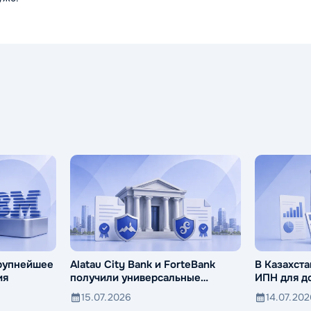
крупнейшее
Alatau City Bank и ForteBank
В Казахста
ия
получили универсальные
ИПН для д
лицензии
активов
15.07.2026
14.07.20