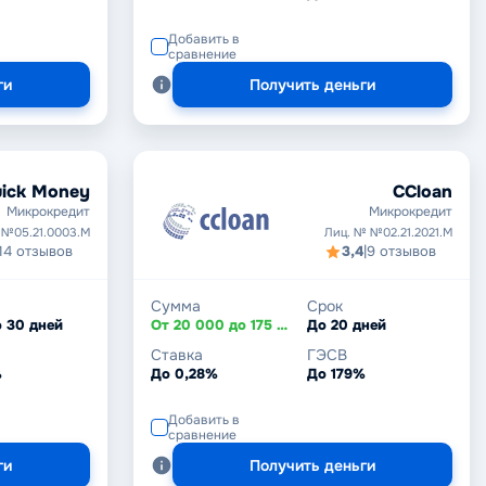
Добавить в
сравнение
ги
Получить деньги
ick Money
CCloan
Микрокредит
Микрокредит
 №05.21.0003.М
Лиц. № №02.21.2021.М
14 отзывов
3,4
|
9 отзывов
Сумма
Срок
о 30 дней
От 20 000 до 175 000 ₸
До 20 дней
Ставка
ГЭСВ
%
До 0,28%
До 179%
Добавить в
сравнение
ги
Получить деньги