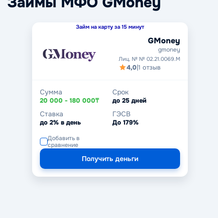
Займы МФО GMoney
Займ на карту за 15 минут
GMoney
gmoney
Лиц. № № 02.21.0069.M
4,0
|
1 отзыв
Сумма
Срок
20 000 - 180 000₸
до 25 дней
Ставка
ГЭСВ
до 2% в день
До 179%
Добавить в
сравнение
Получить деньги