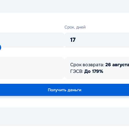
Срок,
Срок, дней
дней
17
Срок возврата:
26 августа
ГЭСВ:
До 179%
Получить деньги