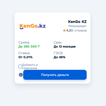
KenGo KZ
Микрокредит
4,2
|
6 отзывов
Сумма
Срок
До 360 000 ₸
До 12 месяцев
Ставка
ГЭСВ
От 0,01%
До 46%
Добавить в
сравнение
Получить деньги