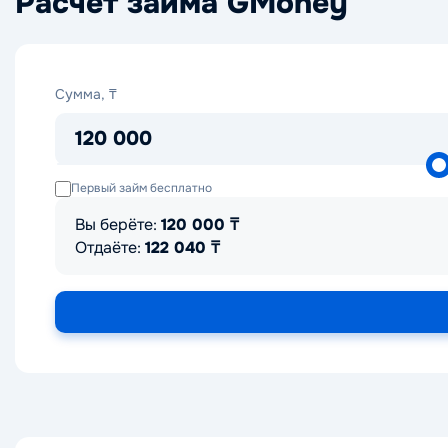
Расчет займа GMoney
Сумма,
Сумма, ₸
₸
120 000
Первый займ бесплатно
Вы берёте:
120 000
₸
Отдаёте:
122 040
₸