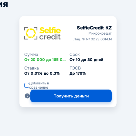
ия
SelfieCredit KZ
Микрокредит
Лиц. № № 02.23.0014.М
Сумма
Срок
От 20 000 до 165 000 ₸
От 10 до 30 дней
Ставка
ГЭСВ
От 0,01% до 0,3%
До 179%
Добавить в
сравнение
Получить деньги