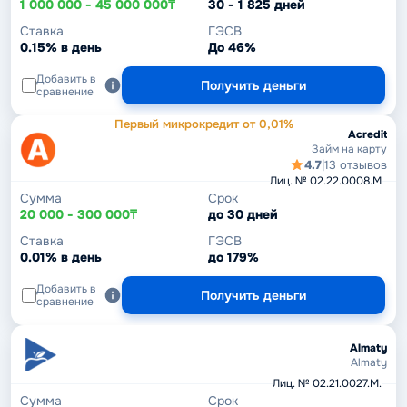
1 000 000 - 45 000 000₸
30 - 1 825 дней
Ставка
ГЭСВ
0.15% в день
До 46%
Добавить в
Получить деньги
сравнение
Первый микрокредит от 0,01%
Acredit
Займ на карту
4.7
|
13 отзывов
Лиц. № 02.22.0008.М
Сумма
Срок
20 000 - 300 000₸
до 30 дней
Ставка
ГЭСВ
0.01% в день
до 179%
Добавить в
Получить деньги
сравнение
Almaty
Almaty
Лиц. № 02.21.0027.M.
Сумма
Срок