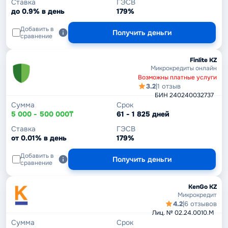
Ставка
ГЭСВ
до 0.9% в день
179%
Добавить в
Получить деньги
сравнение
Finlite KZ
Микрокредиты онлайн
Возможны платные услуги
3.2
|
1 отзыв
БИН 240240032737
Сумма
Срок
5 000 - 500 000₸
61 - 1 825 дней
Ставка
ГЭСВ
от 0.01% в день
179%
Добавить в
Получить деньги
сравнение
KenGo KZ
Микрокредит
4.2
|
6 отзывов
Лиц. № 02.24.0010.М
Сумма
Срок