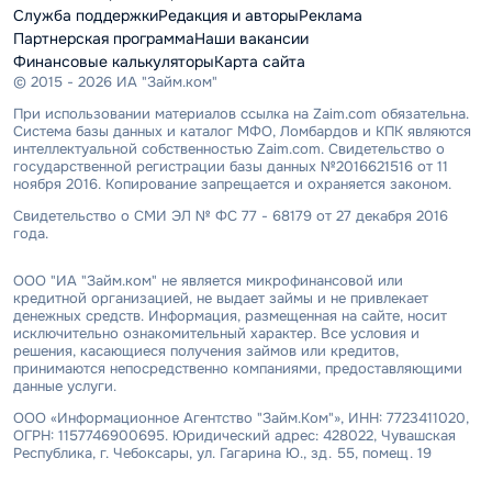
Служба поддержки
Редакция и авторы
Реклама
Партнерская программа
Наши вакансии
Финансовые калькуляторы
Карта сайта
© 2015 - 2026 ИА "Займ.ком"
При использовании материалов ссылка на Zaim.com обязательна.
Система базы данных и каталог МФО, Ломбардов и КПК являются
интеллектуальной собственностью Zaim.com. Свидетельство о
государственной регистрации базы данных №2016621516 от 11
ноября 2016. Копирование запрещается и охраняется законом.
Свидетельство о СМИ ЭЛ № ФС 77 - 68179 от 27 декабря 2016
года.
ООО "ИА "Займ.ком" не является микрофинансовой или
кредитной организацией, не выдает займы и не привлекает
денежных средств. Информация, размещенная на сайте, носит
исключительно ознакомительный характер. Все условия и
решения, касающиеся получения займов или кредитов,
принимаются непосредственно компаниями, предоставляющими
данные услуги.
ООО «Информационное Агентство "Займ.Ком"», ИНН: 7723411020,
ОГРН: 1157746900695. Юридический адрес: 428022, Чувашская
Республика, г. Чебоксары, ул. Гагарина Ю., зд. 55, помещ. 19