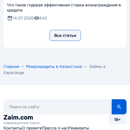
Что такое годовая эффективная ставка вознаграждения в
Как
кредите
14.07.2026
642
Все статьи
Главная
>
Микрокредиты в Казахстане
> Займы в
Караганде
Поиск
по
сайту
Zaim.com
18+
информационный портал
Контакты
О проекте
Пресса о нас
Реквизиты