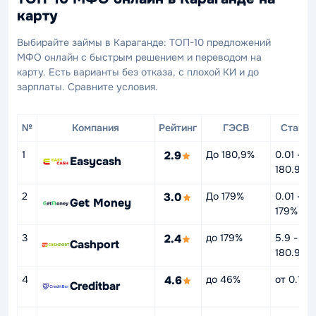
карту
Выбирайте займы в Караганде: ТОП-10 предложений
МФО онлайн с быстрым решением и переводом на
карту. Есть варианты без отказа, с плохой КИ и до
зарплаты. Сравните условия.
№
Компания
Рейтинг
ГЭСВ
Ставка
1
2.9
До 180,9%
0.01 -
Easycash
180.9%
2
3.0
До 179%
0.01 -
Get Money
179%
3
2.4
до 179%
5.9 -
Cashport
180.9%
4
4.6
до 46%
от 0.1%
Creditbar