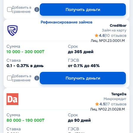
Добавить в
Получить деньги
сравнение
Рефинансирование займов
Creditbar
Займ на карту
4.6
|
10 отзывов
Лиц. №01.23.0001.M
Сумма
Срок
10 000 - 300 000₸
до 365 дней
Ставка
ГЭСВ
0.1 - 0.37% в день
от 0.1% до 46%
Добавить в
Получить деньги
сравнение
TengeDa
Микрокредит
4.5
|
17 отзывов
Лиц. №02.21.0028.M
Сумма
Срок
80 000 - 190 000₸
до 90 дней
Ставка
ГЭСВ