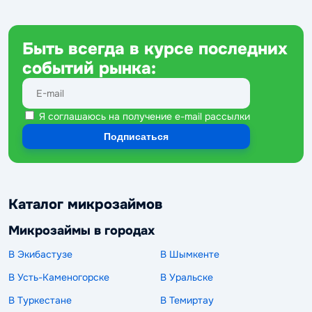
Быть всегда в курсе последних
событий рынка:
Я соглашаюсь на получение e-mail рассылки
not bot
Подписаться
Каталог микрозаймов
Микрозаймы в городах
В Экибастузе
В Шымкенте
В Усть-Каменогорске
В Уральске
В Туркестане
В Темиртау