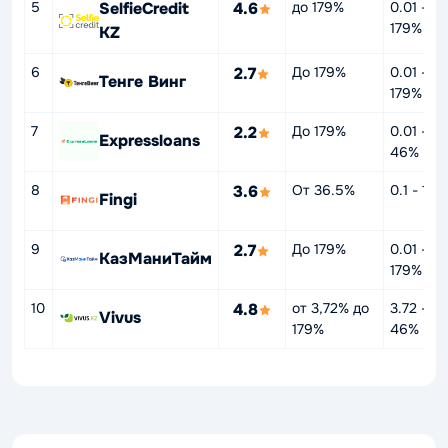
5
SelfieCredit
4.6
до 179%
0.01 -
179%
KZ
6
2.7
До 179%
0.01 -
Тенге Винг
179%
7
2.2
До 179%
0.01 -
Expressloans
46%
8
3.6
От 36.5%
0.1 - 179
Fingi
9
2.7
До 179%
0.01 -
КазМаниТайм
179%
10
4.8
от 3,72% до
3.72 -
Vivus
179%
46%