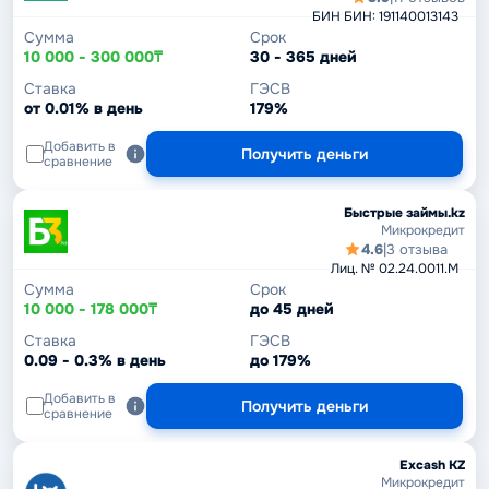
БИН БИН: 191140013143
Сумма
Срок
10 000 - 300 000₸
30 - 365 дней
Ставка
ГЭСВ
от 0.01% в день
179%
Добавить в
Получить деньги
сравнение
Быстрые займы.kz
Микрокредит
4.6
|
3 отзыва
Лиц. № 02.24.0011.М
Сумма
Срок
10 000 - 178 000₸
до 45 дней
Ставка
ГЭСВ
0.09 - 0.3% в день
до 179%
Добавить в
Получить деньги
сравнение
Excash KZ
Микрокредит