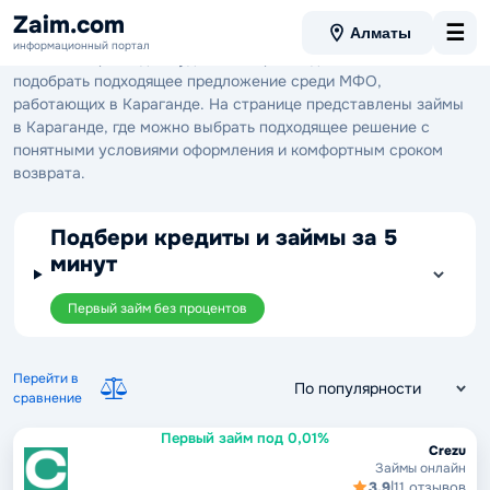
Займы в Караганде
Zaim.com
☰
Алматы
информационный портал
Займы в Караганде — удобный вариант для тех, кто хочет
подобрать подходящее предложение среди МФО,
работающих в Караганде. На странице представлены займы
в Караганде, где можно выбрать подходящее решение с
понятными условиями оформления и комфортным сроком
возврата.
Подбери кредиты и займы за 5
минут
Первый займ без процентов
Перейти в
сравнение
Первый займ под 0,01%
Crezu
Займы онлайн
3.9
|
11 отзывов