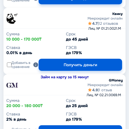
сравнение
Квику
Микрокредит онлайн
4.7
|
12 отзывов
Лиц. № 01.21.0021.M
Сумма
Срок
10 000 - 170 000₸
до 45 дней
Ставка
ГЭСВ
0.01% в день
до 179%
Добавить в
Получить деньги
сравнение
Займ на карту за 15 минут
GMoney
Микрокредит онлайн
4.9
|
1 отзыв
Лиц. № 02.21.0069.M
Сумма
Срок
20 000 - 180 000₸
до 25 дней
Ставка
ГЭСВ
2% в день
до 179%