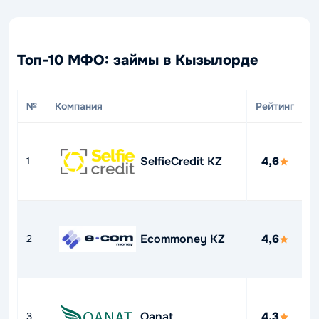
Топ-10 МФО: займы в Кызылорде
№
Компания
Рейтинг
П
Д
SelfieCredit KZ
4,6
1
1
Д
Ecommoney KZ
4,6
2
4
Qanat
4,3
3
0