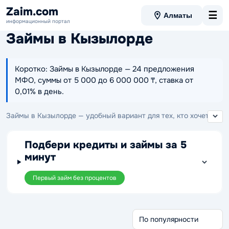
Zaim.com
☰
Алматы
информационный портал
Займы в Кызылорде
Коротко: Займы в Кызылорде — 24 предложения
МФО, суммы от 5 000 до 6 000 000 ₸, ставка от
0,01% в день.
Займы в Кызылорде — удобный вариант для тех, кто хочет
подобрать подходящее предложение среди МФО,
работающих в Кызылорде. На странице представлены
Подбери кредиты и займы за 5
займы в Кызылорде, где можно выбрать подходящее
минут
решение с понятными условиями оформления и
комфортным сроком возврата.
Первый займ без процентов