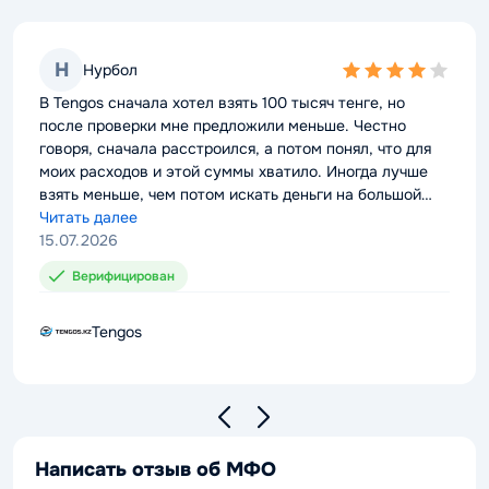
Н
Нурбол
4,0
rating
В Tengos сначала хотел взять 100 тысяч тенге, но
после проверки мне предложили меньше. Честно
говоря, сначала расстроился, а потом понял, что для
моих расходов и этой суммы хватило. Иногда лучше
взять меньше, чем потом искать деньги на большой
платёж. В следующий раз уже буду понимать, на
Читать далее
какой лимит можно рассчитывать.
15.07.2026
Верифицирован
Tengos
Написать отзыв об МФО