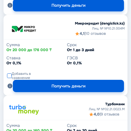
Получить деньги
Микрокредит (dengiclick.kz)
Лиц. № №10.21.004М
4,1
|
10 отзывов
Сумма
Срок
От 20 000 до 176 000 ₸
От 1 до 3 дней
Ставка
ГЭСВ
От 0,1%
От 0,1%
Добавить в
сравнение
Получить деньги
Турбомани
Лиц. № №02.21.0023.M
4,0
|
9 отзывов
Сумма
Срок
От 20 000 до 160 500 ₸
От 7 до 20 дней