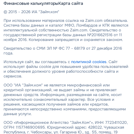
Финансовые калькуляторы
Карта сайта
© 2015 - 2026 ИА "Займ.ком"
При использовании материалов ссылка на Zaim.com обязательна.
Система базы данных и каталог МФО, Ломбардов и КПК являются
интеллектуальной собственностью Zaim.com. Свидетельство о
государственной регистрации базы данных №2016621516 от 11
ноября 2016. Копирование запрещается и охраняется законом.
Свидетельство о СМИ ЭЛ № ФС 77 - 68179 от 27 декабря 2016
года.
Используя сайт, вы соглашаетесь с
политикой cookies
. Сайт
использует файлы cookie для повышения удобства пользователей
и обеспечения должного уровня работоспособности сайта и
сервисов.
ООО "ИА "Займ.ком" не является микрофинансовой или
кредитной организацией, не выдает займы и не привлекает
денежных средств. Информация, размещенная на сайте, носит
исключительно ознакомительный характер. Все условия и
решения, касающиеся получения займов или кредитов,
принимаются непосредственно компаниями, предоставляющими
данные услуги.
ООО «Информационное Агентство "Займ.Ком"», ИНН: 7723411020,
ОГРН: 1157746900695. Юридический адрес: 428022, Чувашская
Республика, г. Чебоксары, ул. Гагарина Ю., зд. 55, помещ. 19