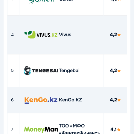
О
3
Vivus
4,2
4
д
1
Д
Tengebai
4,2
5
4
Д
KenGo KZ
4,2
6
4
ТОО «МФО
Д
4,1
7
«ФинтехФинанс»
4