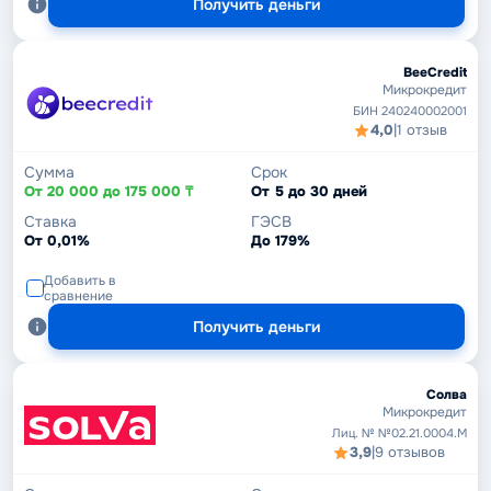
Получить деньги
BeeCredit
Микрокредит
БИН 240240002001
4,0
|
1 отзыв
Сумма
Срок
От 20 000 до 175 000 ₸
От 5 до 30 дней
Ставка
ГЭСВ
От 0,01%
До 179%
Добавить в
сравнение
Получить деньги
Солва
Микрокредит
Лиц. № №02.21.0004.М
3,9
|
9 отзывов