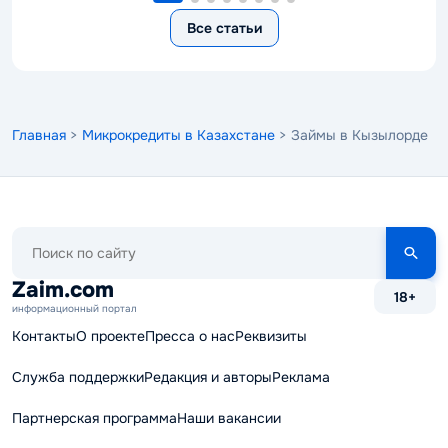
Все статьи
Главная
>
Микрокредиты в Казахстане
> Займы в Кызылорде
Поиск
по
сайту
Zaim.com
18+
информационный портал
Контакты
О проекте
Пресса о нас
Реквизиты
Служба поддержки
Редакция и авторы
Реклама
Партнерская программа
Наши вакансии