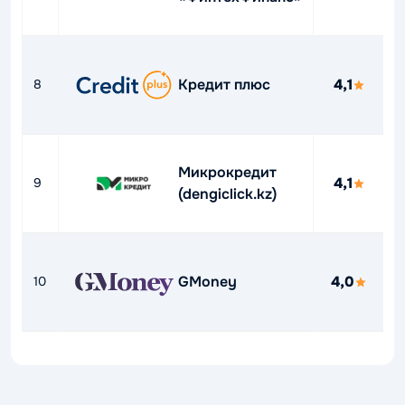
О
3
Кредит плюс
4,1
8
д
4
Микрокредит
О
4,1
9
(dengiclick.kz)
0
Д
GMoney
4,0
10
1