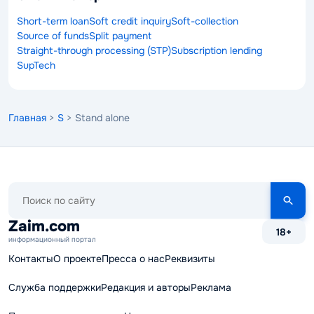
Short-term loan
Soft credit inquiry
Soft-collection
Source of funds
Split payment
Straight-through processing (STP)
Subscription lending
SupTech
Главная
>
S
> Stand alone
Поиск
по
сайту
Zaim.com
18+
информационный портал
Контакты
О проекте
Пресса о нас
Реквизиты
Служба поддержки
Редакция и авторы
Реклама