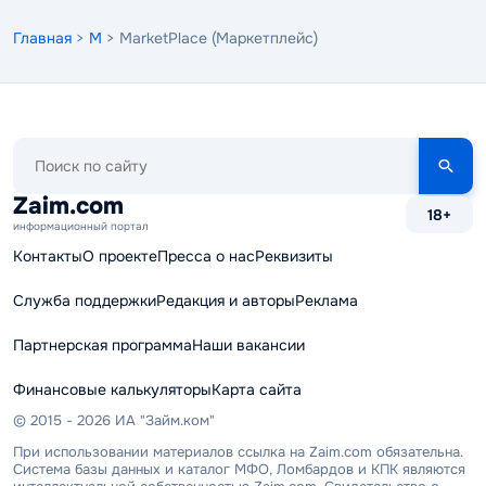
Главная
>
M
> MarketPlace (Маркетплейс)
Поиск
по
сайту
Zaim.com
18+
информационный портал
Контакты
О проекте
Пресса о нас
Реквизиты
Служба поддержки
Редакция и авторы
Реклама
Партнерская программа
Наши вакансии
Финансовые калькуляторы
Карта сайта
© 2015 - 2026 ИА "Займ.ком"
При использовании материалов ссылка на Zaim.com обязательна.
Система базы данных и каталог МФО, Ломбардов и КПК являются