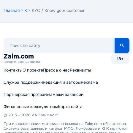
Главная
>
K
> KYC / Know your customer
Поиск
по
сайту
Zaim.com
18+
информационный портал
Контакты
О проекте
Пресса о нас
Реквизиты
Служба поддержки
Редакция и авторы
Реклама
Партнерская программа
Наши вакансии
Финансовые калькуляторы
Карта сайта
© 2015 - 2026 ИА "Займ.ком"
При использовании материалов ссылка на Zaim.com обязательна.
Система базы данных и каталог МФО, Ломбардов и КПК являются