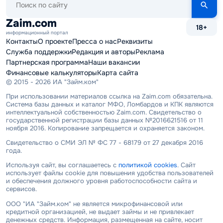
по
сайту
Zaim.com
18+
информационный портал
Контакты
О проекте
Пресса о нас
Реквизиты
Служба поддержки
Редакция и авторы
Реклама
Партнерская программа
Наши вакансии
Финансовые калькуляторы
Карта сайта
© 2015 - 2026 ИА "Займ.ком"
При использовании материалов ссылка на Zaim.com обязательна.
Система базы данных и каталог МФО, Ломбардов и КПК являются
интеллектуальной собственностью Zaim.com. Свидетельство о
государственной регистрации базы данных №2016621516 от 11
ноября 2016. Копирование запрещается и охраняется законом.
Свидетельство о СМИ ЭЛ № ФС 77 - 68179 от 27 декабря 2016
года.
Используя сайт, вы соглашаетесь с
политикой cookies
. Сайт
использует файлы cookie для повышения удобства пользователей
и обеспечения должного уровня работоспособности сайта и
сервисов.
ООО "ИА "Займ.ком" не является микрофинансовой или
кредитной организацией, не выдает займы и не привлекает
денежных средств. Информация, размещенная на сайте, носит