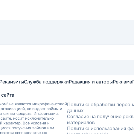
Реквизиты
Служба поддержки
Редакция и авторы
Реклама
 сайта
ком" не является микрофинансовой
Политика обработки персон
рганизацией, не выдает займы и
данных
денежных средств. Информация,
Согласие на получение рек
сайте, носит исключительно
материалов
 характер. Все условия и
щиеся получения займов или
Политика использования фа
имаются непосредственно