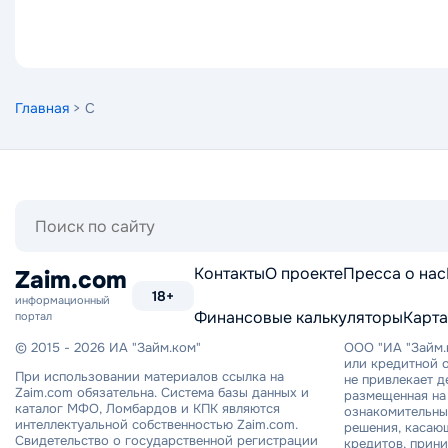
Главная
> C
Поиск
по
сайту
Контакты
О проекте
Пресса о нас
Zaim.com
18+
информационный
Финансовые калькуляторы
Карта
портал
© 2015 - 2026 ИА "Займ.ком"
ООО "ИА "Займ.
или кредитной о
При использовании материалов ссылка на
не привлекает 
Zaim.com обязательна. Система базы данных и
размещенная на 
каталог МФО, Ломбардов и КПК являются
ознакомительный
интеллектуальной собственностью Zaim.com.
решения, касаю
Свидетельство о государственной регистрации
кредитов, прин