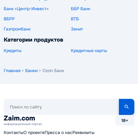
Банк «Центр-Инвест»
ББР Банк
ВБРР
ВТБ
Газпромбанк
Зенит
Категории продуктов
Кредиты
Кредитные карты
Главная
>
Банки
> Ozon Банк
Поиск
по
сайту
Zaim.com
18+
информационный портал
Контакты
О проекте
Пресса о нас
Реквизиты