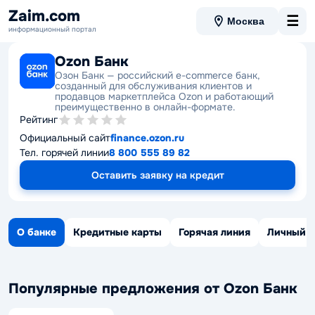
Zaim.com
☰
Москва
информационный портал
Ozon Банк
Озон Банк — российский e-commerce банк,
созданный для обслуживания клиентов и
продавцов маркетплейса Ozon и работающий
преимущественно в онлайн-формате.
Рейтинг
Официальный сайт
finance.ozon.ru
Тел. горячей линии
8 800 555 89 82
Оставить заявку на кредит
О банке
Кредитные карты
Горячая линия
Личный к
Популярные предложения от Ozon Банк