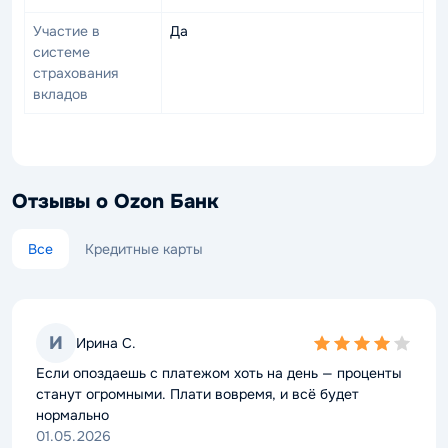
Участие в
Да
системе
страхования
вкладов
Отзывы о Ozon Банк
Все
Кредитные карты
И
И
Ирина С.
Ирина С.
4,0
4,0
rating
rating
Если опоздаешь с платежом хоть на день — проценты
Если опоздаешь с платежом хоть на день — проценты
станут огромными. Плати вовремя, и всё будет
станут огромными. Плати вовремя, и всё будет
нормально
нормально
01.05.2026
01.05.2026