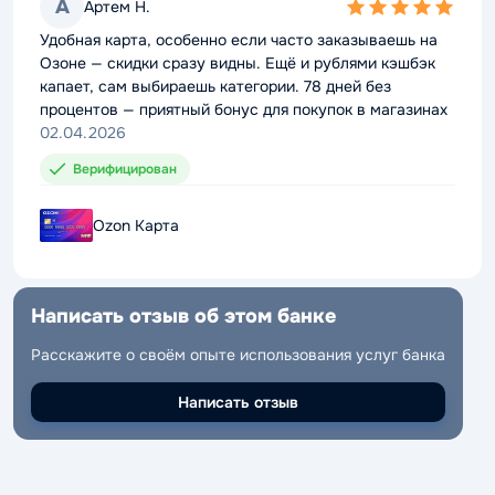
А
А
Артем Н.
Артем Н.
5,0
5,0
rating
rating
Удобная карта, особенно если часто заказываешь на
Удобная карта, особенно если часто заказываешь на
Озоне — скидки сразу видны. Ещё и рублями кэшбэк
Озоне — скидки сразу видны. Ещё и рублями кэшбэк
капает, сам выбираешь категории. 78 дней без
капает, сам выбираешь категории. 78 дней без
процентов — приятный бонус для покупок в магазинах
процентов — приятный бонус для покупок в магазинах
02.04.2026
02.04.2026
Верифицирован
Верифицирован
Ozon Карта
Ozon Карта
Написать отзыв об этом банке
Написать отзыв об этом банке
Расскажите о своём опыте использования услуг банка
Расскажите о своём опыте использования услуг банка
Написать отзыв
Написать отзыв