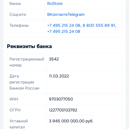
банка
RuStore
накопительные счета с доходностью выше рыночной.
Да, вклады и накопительные счета открываются
Соцсети
ВКонтакте
Telegram
полностью дистанционно.
Телефоны
+7 495 215 24 08
,
8 800 555 89 91
,
❓Есть ли кэшбэк по картам?
Структура
+7 495 215 24 08
компании включает:
Да, в зависимости от типа карты предусмотрен кэшбэк в
рублях или бонусах Ozon.
более 24 млн активных клиентов;
Реквизиты банка
более 5 800 пунктов выдачи Ozon с доступом к
❓Как работает рефинансирование
банковским услугам;
Регистрационный
3542
кредитов?
124 собственных банкомата (с учётом партнёрских
номер
сетей);
Банк может предложить перевод долгов из других банков
8 офисов обслуживания бизнеса.
Дата
11.03.2022
на более удобные условия при одобрении заявки.
регистрации
Банком России
ИНН
9703077050
ОГРН
1227700133792
Уставной
3 945 000 000,00 руб.
капитал