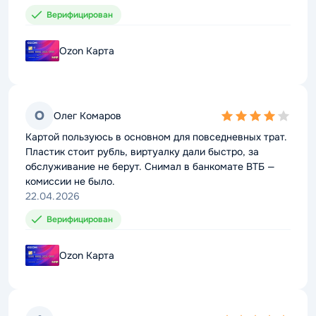
Верифицирован
Верифицирован
Ozon Карта
Ozon Карта
О
О
Олег Комаров
Олег Комаров
4,0
4,0
rating
rating
Картой пользуюсь в основном для повседневных трат.
Картой пользуюсь в основном для повседневных трат.
Пластик стоит рубль, виртуалку дали быстро, за
Пластик стоит рубль, виртуалку дали быстро, за
обслуживание не берут. Снимал в банкомате ВТБ —
обслуживание не берут. Снимал в банкомате ВТБ —
комиссии не было.
комиссии не было.
22.04.2026
22.04.2026
Верифицирован
Верифицирован
Ozon Карта
Ozon Карта