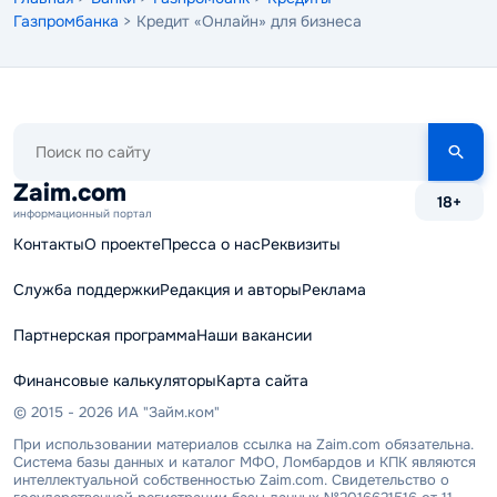
Газпромбанка
> Кредит «Онлайн» для бизнеса
Поиск
по
сайту
Zaim.com
18+
информационный портал
Контакты
О проекте
Пресса о нас
Реквизиты
Служба поддержки
Редакция и авторы
Реклама
Партнерская программа
Наши вакансии
Финансовые калькуляторы
Карта сайта
© 2015 - 2026 ИА "Займ.ком"
При использовании материалов ссылка на Zaim.com обязательна.
Система базы данных и каталог МФО, Ломбардов и КПК являются
интеллектуальной собственностью Zaim.com. Свидетельство о