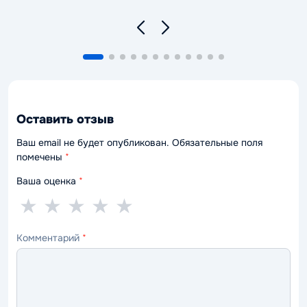
Оставить отзыв
Ваш email не будет опубликован. Обязательные поля
помечены
*
Ваша оценка
*
1
2
3
4
5
★
★
★
★
★
звезда
звезды
звезды
звезды
звёзд
Комментарий
*
—
—
—
—
—
ужасно
плохо
нормально
хорошо
отлично