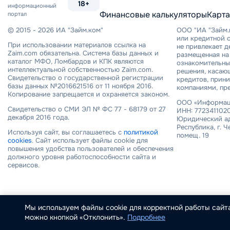
18+
информационный
Финансовые калькуляторы
Карта
портал
© 2015 - 2026 ИА "Займ.ком"
ООО "ИА "Займ.
или кредитной о
При использовании материалов ссылка на
не привлекает 
Zaim.com обязательна. Система базы данных и
размещенная на 
каталог МФО, Ломбардов и КПК являются
ознакомительный
интеллектуальной собственностью Zaim.com.
решения, касаю
Свидетельство о государственной регистрации
кредитов, прин
базы данных №2016621516 от 11 ноября 2016.
компаниями, пр
Копирование запрещается и охраняется законом.
ООО «Информаци
Свидетельство о СМИ ЭЛ № ФС 77 - 68179 от 27
ИНН: 7723411020
декабря 2016 года.
Юридический ад
Республика, г. Ч
Используя сайт, вы соглашаетесь с
политикой
помещ. 19
cookies
. Сайт использует файлы cookie для
повышения удобства пользователей и обеспечения
должного уровня работоспособности сайта и
сервисов.
Мы используем файлы cookie для корректной работы сайта
можно кнопкой «Отклонить».
Подробнее