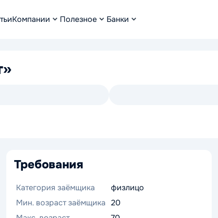
тьи
Компании
Полезное
Банки
т»
Требования
Категория заёмщика
физлицо
Мин. возраст заёмщика
20
Макс. возраст
70