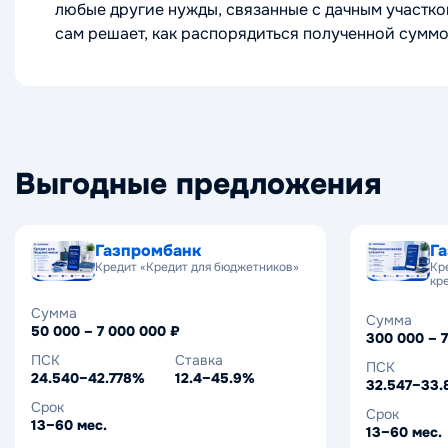
любые другие нужды, связанные с дачным участком
сам решает, как распорядиться полученной суммо
Выгодные предложения
Газпромбанк
Г
Кредит «Кредит для бюджетников»
Кр
кр
Сумма
Сумма
50 000 – 7 000 000 ₽
300 000 – 
ПСК
Ставка
ПСК
24.540–42.778%
12.4–45.9%
32.547–33
Срок
Срок
13–60 мес.
13–60 мес.