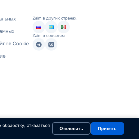
альных
Zaim в других странах:
ламных
Zaim в соцсетях:
йлов Cookie
ние
 обработку; отказаться
Отклонить
Принять