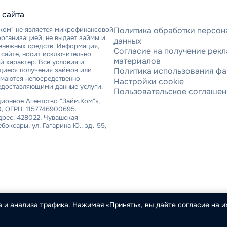
 сайта
ком" не является микрофинансовой
Политика обработки персон
рганизацией, не выдает займы и
данных
денежных средств. Информация,
Согласие на получение рек
сайте, носит исключительно
материалов
 характер. Все условия и
щиеся получения займов или
Политика использования фа
имаются непосредственно
Настройки cookie
едоставляющими данные услуги.
Пользовательское соглаше
онное Агентство "Займ.Ком"»,
, ОГРН: 1157746900695.
рес: 428022, Чувашская
ебоксары, ул. Гагарина Ю., зд. 55,
 и анализа трафика. Нажимая «Принять», вы даёте согласие на их