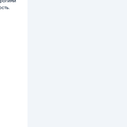
орогими
ость.