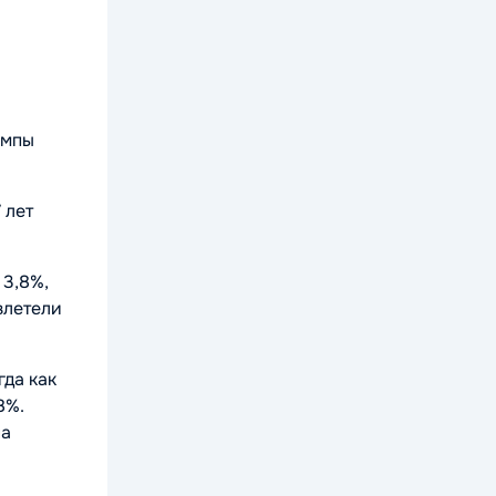
емпы
 лет
 3,8%,
злетели
гда как
8%.
на