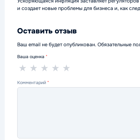
Ускоряющаяся инфляция заставляет регуляторов 
и создает новые проблемы для бизнеса и, как сле
Оставить отзыв
Ваш email не будет опубликован. Обязательные п
Ваша оценка
*
1
2
3
4
5
★
★
★
★
★
звезда
звезды
звезды
звезды
звёзд
Комментарий
*
—
—
—
—
—
ужасно
плохо
нормально
хорошо
отлично