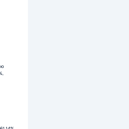
ию
%,
61,14%.