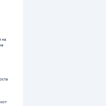
и на
на
оста
рост