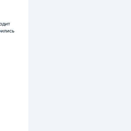
ходит
оились