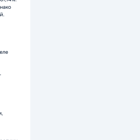
днако
й.
реле
–
м,