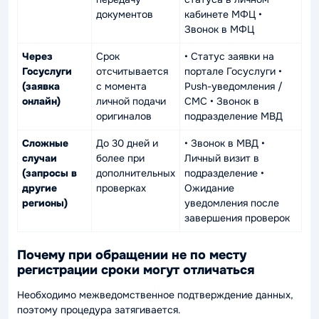
документов
кабинете МФЦ •
Звонок в МФЦ
Через
Срок
• Статус заявки на
Госуслуги
отсчитывается
портале Госуслуги •
(заявка
с момента
Push-уведомления /
онлайн)
личной подачи
СМС • Звонок в
оригиналов
подразделение МВД
Сложные
До 30 дней и
• Звонок в МВД •
случаи
более при
Личный визит в
(запросы в
дополнительных
подразделение •
другие
проверках
Ожидание
регионы)
уведомления после
завершения проверок
Почему при обращении не по месту
регистрации сроки могут отличаться
Необходимо межведомственное подтверждение данных,
поэтому процедура затягивается.