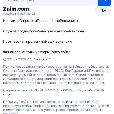
по
сайту
Zaim.com
18+
информационный портал
Контакты
О проекте
Пресса о нас
Реквизиты
Служба поддержки
Редакция и авторы
Реклама
Партнерская программа
Наши вакансии
Финансовые калькуляторы
Карта сайта
© 2015 - 2026 ИА "Займ.ком"
При использовании материалов ссылка на Zaim.com обязательна.
Система базы данных и каталог МФО, Ломбардов и КПК являются
интеллектуальной собственностью Zaim.com. Свидетельство о
государственной регистрации базы данных №2016621516 от 11
ноября 2016. Копирование запрещается и охраняется законом.
Свидетельство о СМИ ЭЛ № ФС 77 - 68179 от 27 декабря 2016
года.
Используя сайт, вы соглашаетесь с
политикой cookies
. Сайт
использует файлы cookie для повышения удобства пользователей
и обеспечения должного уровня работоспособности сайта и
сервисов.