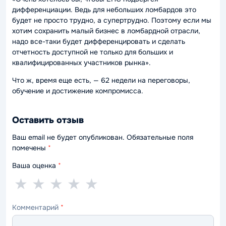
дифференциации. Ведь для небольших ломбардов это
будет не просто трудно, а супертрудно. Поэтому если мы
хотим сохранить малый бизнес в ломбардной отрасли,
надо все-таки будет дифференцировать и сделать
отчетность доступной не только для больших и
квалифицированных участников рынка».
Что ж, время еще есть, — 62 недели на переговоры,
обучение и достижение компромисса.
Оставить отзыв
Ваш email не будет опубликован. Обязательные поля
помечены
*
Ваша оценка
*
1
2
3
4
5
★
★
★
★
★
звезда
звезды
звезды
звезды
звёзд
Комментарий
*
—
—
—
—
—