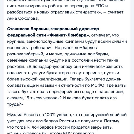
систематизировать работу по переходу на ЕПС и
разобраться в новых отраслевых стандартах», — считает
Анна Соколова.
Станислав Боронин, генеральный директор
федеральной сети «Фианит-Ломбард»
, отмечает, что
крупные, законопослушные компании будут всеми силами
исполнять требования. Но рынок ломбардов
разнокалиберный, и малые, одиночные ломбарды,
семейные компании будут не в состоянии нести такие
расходы. «В донадзорную эпоху они имели возможность
оплачивать услуги бухгалтера на аутсорсинге, пусть и
более высокой квалификации. Теперь бухгалтер должен
обладать еще и навыками отчетности по МСФО. Где взять
такого бухгалтера в периферийном городе с населением,
скажем, 15 тысяч человек? И какова будет оплата его
труда?»
Михаил Унксов на 100% уверен, что планируемый двойной
учет для всех ломбардов России не получится. Потому
что тогда ¾ ломбардов России придется закрывать.
«Очень хотелось бы, чтобы ЕПС подвергся