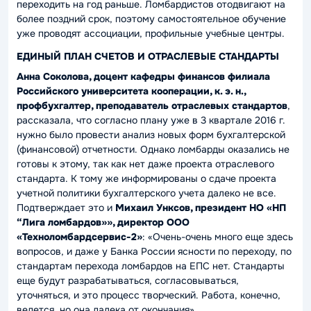
переходить на год раньше. Ломбардистов отодвигают на
более поздний срок, поэтому самостоятельное обучение
уже проводят ассоциации, профильные учебные центры.
ЕДИНЫЙ ПЛАН СЧЕТОВ И ОТРАСЛЕВЫЕ СТАНДАРТЫ
Анна Соколова, доцент кафедры финансов филиала
Российского университета кооперации, к. э. н.,
профбухгалтер, преподаватель отраслевых стандартов
,
рассказала, что согласно плану уже в 3 квартале 2016 г.
нужно было провести анализ новых форм бухгалтерской
(финансовой) отчетности. Однако ломбарды оказались не
готовы к этому, так как нет даже проекта отраслевого
стандарта. К тому же информированы о сдаче проекта
учетной политики бухгалтерского учета далеко не все.
Подтверждает это и
Михаил Унксов, президент НО «НП
“Лига ломбардов»», директор ООО
«Техноломбардсервис-2»
: «Очень-очень много еще здесь
вопросов, и даже у Банка России ясности по переходу, по
стандартам перехода ломбардов на ЕПС нет. Стандарты
еще будут разрабатываться, согласовываться,
уточняться, и это процесс творческий. Работа, конечно,
ведется, но она далека от окончания».