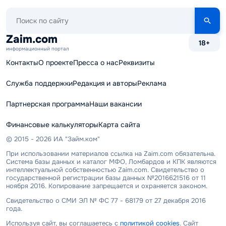
Поиск
по
сайту
Zaim.com
18+
информационный портал
Контакты
О проекте
Пресса о нас
Реквизиты
Служба поддержки
Редакция и авторы
Реклама
Партнерская программа
Наши вакансии
Финансовые калькуляторы
Карта сайта
© 2015 - 2026 ИА "Займ.ком"
При использовании материалов ссылка на Zaim.com обязательна.
Система базы данных и каталог МФО, Ломбардов и КПК являются
интеллектуальной собственностью Zaim.com. Свидетельство о
государственной регистрации базы данных №2016621516 от 11
ноября 2016. Копирование запрещается и охраняется законом.
Свидетельство о СМИ ЭЛ № ФС 77 - 68179 от 27 декабря 2016
года.
Используя сайт, вы соглашаетесь с
политикой cookies
. Сайт