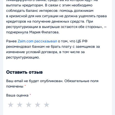
выплаты кредиторам. В связи с этим необходимо
соблюдать баланс интересов: помощь должникам
в кризисной для них ситуации не должна ущемлять права
кредиторов на получение денежных средств. При
реструктуризации в выигрыше остаются обе стороны»
, —
подчеркнула Мария Филатова.
Ранее
Zaim.com рассказывал
о том, что ЦБ РФ
рекомендовал банкам не брать плату с заемщиков за
изменение условий договора, в том числе за
реструктуризацию.
Оставить отзыв
Ваш email не будет опубликован. Обязательные поля
помечены
*
Ваша оценка
*
1
2
3
4
5
★
★
★
★
★
звезда
звезды
звезды
звезды
звёзд