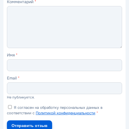
Комментарий
*
—
—
—
—
—
ужасно
плохо
нормально
хорошо
отлично
Имя
*
Email
*
Не публикуется.
Я согласен на обработку персональных данных в
соответствии с
Политикой конфиденциальности
*
Отправить отзыв