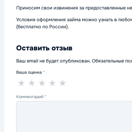
Приносим свои извинения за предоставленные неу
Условия оформления займа можно узнать в любом
(бесплатно по России).
Оставить отзыв
Ваш email не будет опубликован. Обязательные п
Ваша оценка
*
1
2
3
4
5
★
★
★
★
★
звезда
звезды
звезды
звезды
звёзд
Комментарий
*
—
—
—
—
—
ужасно
плохо
нормально
хорошо
отлично