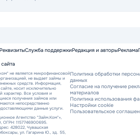
Реквизиты
Служба поддержки
Редакция и авторы
Реклама
 сайта
ком" не является микрофинансовой
Политика обработки персон
рганизацией, не выдает займы и
данных
денежных средств. Информация,
Согласие на получение рек
сайте, носит исключительно
материалов
 характер. Все условия и
щиеся получения займов или
Политика использования фа
имаются непосредственно
Настройки cookie
едоставляющими данные услуги.
Пользовательское соглаше
онное Агентство "Займ.Ком"»,
, ОГРН: 1157746900695.
рес: 428022, Чувашская
ебоксары, ул. Гагарина Ю., зд. 55,