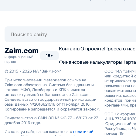
Поиск
по
сайту
Контакты
О проекте
Пресса о нас
Zaim.com
18+
информационный
Финансовые калькуляторы
Карта
портал
© 2015 - 2026 ИА "Займ.ком"
ООО "ИА "Займ.
или кредитной о
При использовании материалов ссылка на
не привлекает 
Zaim.com обязательна. Система базы данных и
размещенная на 
каталог МФО, Ломбардов и КПК являются
ознакомительный
интеллектуальной собственностью Zaim.com.
решения, касаю
Свидетельство о государственной регистрации
кредитов, прин
базы данных №2016621516 от 11 ноября 2016.
компаниями, пр
Копирование запрещается и охраняется законом.
ООО «Информаци
Свидетельство о СМИ ЭЛ № ФС 77 - 68179 от 27
ИНН: 7723411020
декабря 2016 года.
Юридический ад
Республика, г. Ч
Используя сайт, вы соглашаетесь с
политикой
помещ. 19