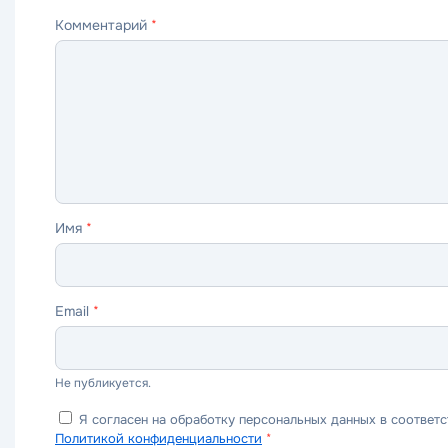
звезда
звезды
звезды
звезды
звёзд
Комментарий
*
—
—
—
—
—
ужасно
плохо
нормально
хорошо
отлично
Имя
*
Email
*
Не публикуется.
Я согласен на обработку персональных данных в соответс
Политикой конфиденциальности
*