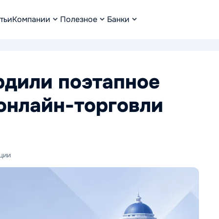
тьи
Компании
Полезное
Банки
рдили поэтапное
онлайн-торговли
ции