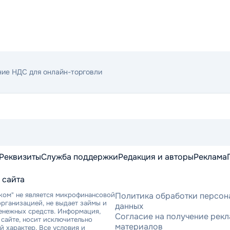
ние НДС для онлайн-торговли
Реквизиты
Служба поддержки
Редакция и авторы
Реклама
 сайта
ком" не является микрофинансовой
Политика обработки персон
рганизацией, не выдает займы и
данных
денежных средств. Информация,
Согласие на получение рек
сайте, носит исключительно
материалов
 характер. Все условия и