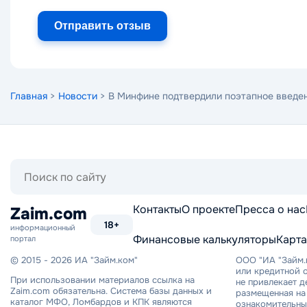
Отправить отзыв
Главная
>
Новости
> В Минфине подтвердили поэтапное введе
Поиск
по
сайту
Контакты
О проекте
Пресса о нас
Zaim.com
18+
информационный
Финансовые калькуляторы
Карта
портал
© 2015 - 2026 ИА "Займ.ком"
ООО "ИА "Займ.
или кредитной о
При использовании материалов ссылка на
не привлекает 
Zaim.com обязательна. Система базы данных и
размещенная на 
каталог МФО, Ломбардов и КПК являются
ознакомительный