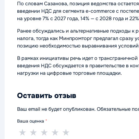
По словам Сазанова, позиция ведомства остается
введении НДС для сегмента e-commerce с постеп
на уровне 7% с 2027 года, 14% — с 2028 года и 22%
Ранее обсуждались и альтернативные подходы к 
налога, тогда как Минпромторг предлагал сразу 
позицию необходимостью выравнивания условий 
В рамках инициативы речь идет о трансграничной
введения НДС обсуждается в правительстве в ко
нагрузки на цифровые торговые площадки.
Оставить отзыв
Ваш email не будет опубликован. Обязательные п
Ваша оценка
*
1
2
3
4
5
★
★
★
★
★