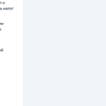
т о
ь налог
ии
ю
ой