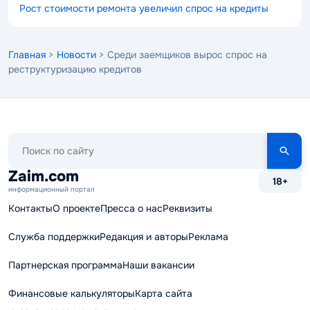
Рост стоимости ремонта увеличил спрос на кредиты
Главная
>
Новости
> Среди заемщиков вырос спрос на
реструктуризацию кредитов
Поиск
по
сайту
Zaim.com
18+
информационный портал
Контакты
О проекте
Пресса о нас
Реквизиты
Служба поддержки
Редакция и авторы
Реклама
Партнерская программа
Наши вакансии
Финансовые калькуляторы
Карта сайта