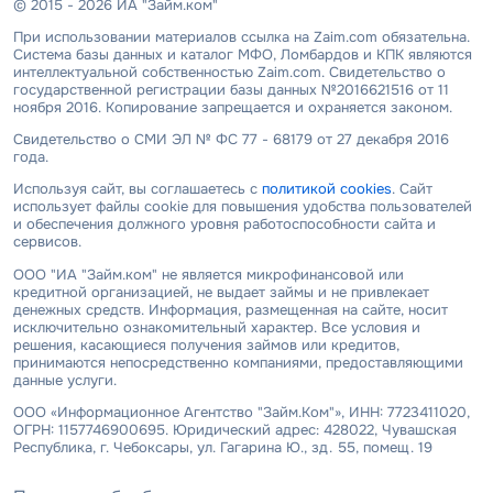
© 2015 - 2026 ИА "Займ.ком"
При использовании материалов ссылка на Zaim.com обязательна.
Система базы данных и каталог МФО, Ломбардов и КПК являются
интеллектуальной собственностью Zaim.com. Свидетельство о
государственной регистрации базы данных №2016621516 от 11
ноября 2016. Копирование запрещается и охраняется законом.
Свидетельство о СМИ ЭЛ № ФС 77 - 68179 от 27 декабря 2016
года.
Используя сайт, вы соглашаетесь с
политикой cookies
. Сайт
использует файлы cookie для повышения удобства пользователей
и обеспечения должного уровня работоспособности сайта и
сервисов.
ООО "ИА "Займ.ком" не является микрофинансовой или
кредитной организацией, не выдает займы и не привлекает
денежных средств. Информация, размещенная на сайте, носит
исключительно ознакомительный характер. Все условия и
решения, касающиеся получения займов или кредитов,
принимаются непосредственно компаниями, предоставляющими
данные услуги.
ООО «Информационное Агентство "Займ.Ком"», ИНН: 7723411020,
ОГРН: 1157746900695. Юридический адрес: 428022, Чувашская
Республика, г. Чебоксары, ул. Гагарина Ю., зд. 55, помещ. 19