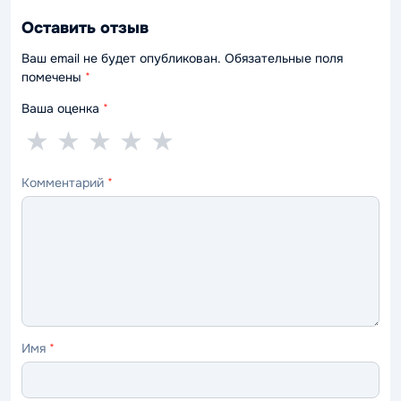
Оставить отзыв
Ваш email не будет опубликован. Обязательные поля
помечены
*
Ваша оценка
*
1
2
3
4
5
★
★
★
★
★
звезда
звезды
звезды
звезды
звёзд
Комментарий
*
—
—
—
—
—
ужасно
плохо
нормально
хорошо
отлично
Имя
*