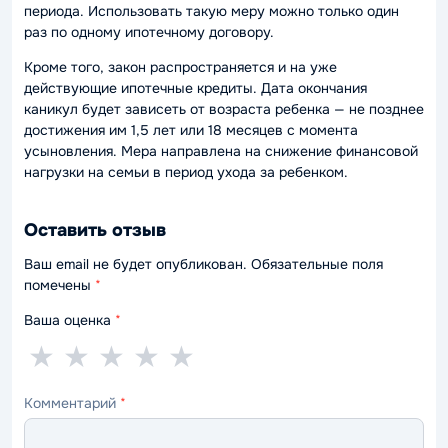
периода. Использовать такую меру можно только один
раз по одному ипотечному договору.
Кроме того, закон распространяется и на уже
действующие ипотечные кредиты. Дата окончания
каникул будет зависеть от возраста ребенка — не позднее
достижения им 1,5 лет или 18 месяцев с момента
усыновления. Мера направлена на снижение финансовой
нагрузки на семьи в период ухода за ребенком.
Оставить отзыв
Ваш email не будет опубликован. Обязательные поля
помечены
*
Ваша оценка
*
1
2
3
4
5
★
★
★
★
★
звезда
звезды
звезды
звезды
звёзд
Комментарий
*
—
—
—
—
—
ужасно
плохо
нормально
хорошо
отлично