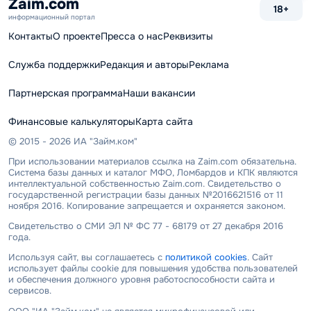
Zaim.com
18+
информационный портал
Контакты
О проекте
Пресса о нас
Реквизиты
Служба поддержки
Редакция и авторы
Реклама
Партнерская программа
Наши вакансии
Финансовые калькуляторы
Карта сайта
© 2015 - 2026 ИА "Займ.ком"
При использовании материалов ссылка на Zaim.com обязательна.
Система базы данных и каталог МФО, Ломбардов и КПК являются
интеллектуальной собственностью Zaim.com. Свидетельство о
государственной регистрации базы данных №2016621516 от 11
ноября 2016. Копирование запрещается и охраняется законом.
Свидетельство о СМИ ЭЛ № ФС 77 - 68179 от 27 декабря 2016
года.
Используя сайт, вы соглашаетесь с
политикой cookies
. Сайт
использует файлы cookie для повышения удобства пользователей
и обеспечения должного уровня работоспособности сайта и
сервисов.