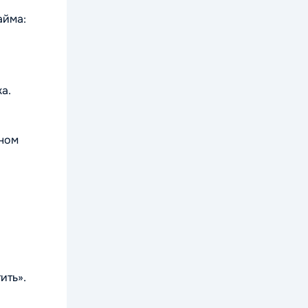
айма:
а.
тном
ить».