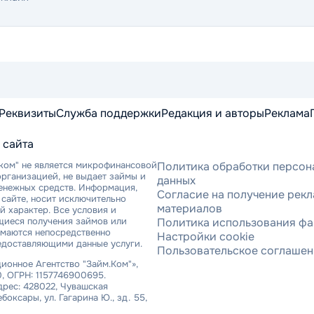
Реквизиты
Служба поддержки
Редакция и авторы
Реклама
 сайта
ком" не является микрофинансовой
Политика обработки персон
рганизацией, не выдает займы и
данных
денежных средств. Информация,
Согласие на получение рек
сайте, носит исключительно
материалов
 характер. Все условия и
щиеся получения займов или
Политика использования фа
имаются непосредственно
Настройки cookie
едоставляющими данные услуги.
Пользовательское соглаше
онное Агентство "Займ.Ком"»,
, ОГРН: 1157746900695.
рес: 428022, Чувашская
ебоксары, ул. Гагарина Ю., зд. 55,