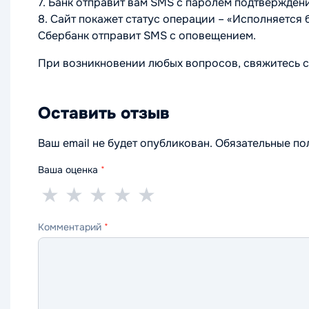
7. Банк отправит вам SMS с паролем подтверждени
8. Сайт покажет статус операции – «Исполняется
Сбербанк отправит SMS с оповещением.
При возникновении любых вопросов, свяжитесь с
Оставить отзыв
Ваш email не будет опубликован. Обязательные п
Ваша оценка
*
1
2
3
4
5
★
★
★
★
★
звезда
звезды
звезды
звезды
звёзд
Комментарий
*
—
—
—
—
—
ужасно
плохо
нормально
хорошо
отлично