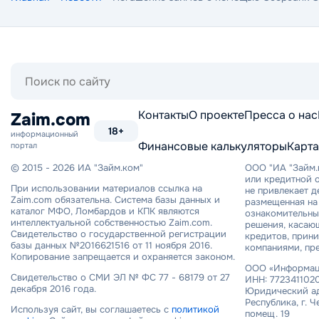
Поиск
по
сайту
Контакты
О проекте
Пресса о нас
Zaim.com
18+
информационный
Финансовые калькуляторы
Карта
портал
© 2015 - 2026 ИА "Займ.ком"
ООО "ИА "Займ.
или кредитной о
При использовании материалов ссылка на
не привлекает 
Zaim.com обязательна. Система базы данных и
размещенная на 
каталог МФО, Ломбардов и КПК являются
ознакомительный
интеллектуальной собственностью Zaim.com.
решения, касаю
Свидетельство о государственной регистрации
кредитов, прин
базы данных №2016621516 от 11 ноября 2016.
компаниями, пр
Копирование запрещается и охраняется законом.
ООО «Информаци
Свидетельство о СМИ ЭЛ № ФС 77 - 68179 от 27
ИНН: 7723411020
декабря 2016 года.
Юридический ад
Республика, г. Ч
Используя сайт, вы соглашаетесь с
политикой
помещ. 19