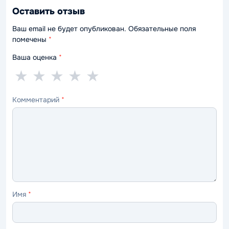
Оставить отзыв
Ваш email не будет опубликован. Обязательные поля
помечены
*
Ваша оценка
*
1
2
3
4
5
★
★
★
★
★
звезда
звезды
звезды
звезды
звёзд
Комментарий
*
—
—
—
—
—
ужасно
плохо
нормально
хорошо
отлично
Имя
*