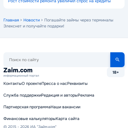
Рост стоимости ремонта увеличил спрос на кредиты
Главная
>
Новости
> Погашайте займы через терминалы
Элекснет и получайте подарки!
Поиск
по
сайту
Zaim.com
18+
информационный портал
Контакты
О проекте
Пресса о нас
Реквизиты
Служба поддержки
Редакция и авторы
Реклама
Партнерская программа
Наши вакансии
Финансовые калькуляторы
Карта сайта
© 2015 - 2026 ИА "Займ.ком"