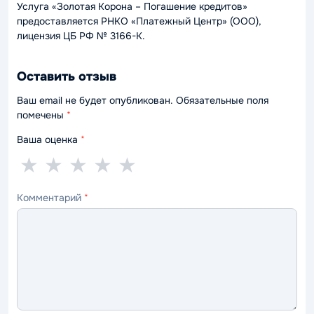
Услуга «Золотая Корона – Погашение кредитов»
предоставляется РНКО «Платежный Центр» (ООО),
лицензия ЦБ РФ № 3166-К.
Оставить отзыв
Ваш email не будет опубликован. Обязательные поля
помечены
*
Ваша оценка
*
1
2
3
4
5
★
★
★
★
★
звезда
звезды
звезды
звезды
звёзд
Комментарий
*
—
—
—
—
—
ужасно
плохо
нормально
хорошо
отлично