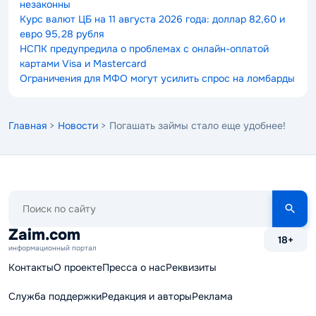
незаконны
Курс валют ЦБ на 11 августа 2026 года: доллар 82,60 и
евро 95,28 рубля
НСПК предупредила о проблемах с онлайн-оплатой
картами Visa и Mastercard
Ограничения для МФО могут усилить спрос на ломбарды
Главная
>
Новости
> Погашать займы стало еще удобнее!
Поиск
по
сайту
Zaim.com
18+
информационный портал
Контакты
О проекте
Пресса о нас
Реквизиты
Служба поддержки
Редакция и авторы
Реклама