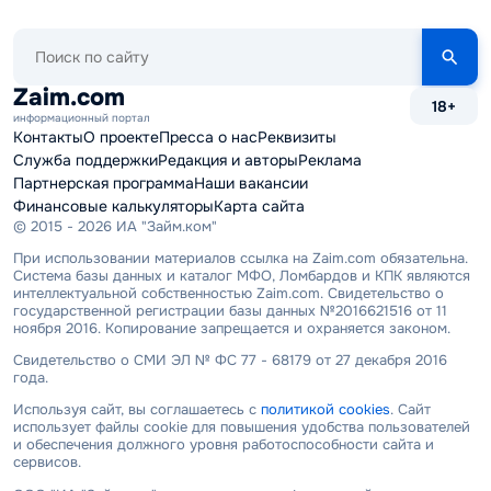
Поиск
по
сайту
Zaim.com
18+
информационный портал
Контакты
О проекте
Пресса о нас
Реквизиты
Служба поддержки
Редакция и авторы
Реклама
Партнерская программа
Наши вакансии
Финансовые калькуляторы
Карта сайта
© 2015 - 2026 ИА "Займ.ком"
При использовании материалов ссылка на Zaim.com обязательна.
Система базы данных и каталог МФО, Ломбардов и КПК являются
интеллектуальной собственностью Zaim.com. Свидетельство о
государственной регистрации базы данных №2016621516 от 11
ноября 2016. Копирование запрещается и охраняется законом.
Свидетельство о СМИ ЭЛ № ФС 77 - 68179 от 27 декабря 2016
года.
Используя сайт, вы соглашаетесь с
политикой cookies
. Сайт
использует файлы cookie для повышения удобства пользователей
и обеспечения должного уровня работоспособности сайта и
сервисов.