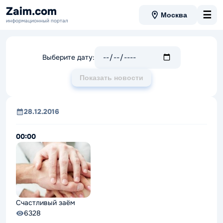
Лента новостей - страница 75
Zaim.com
☰
Москва
информационный портал
Выберите дату:
Показать новости
28.12.2016
00:00
Счастливый заём
6328