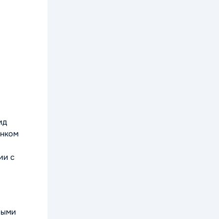
ид
енком
ии с
ными