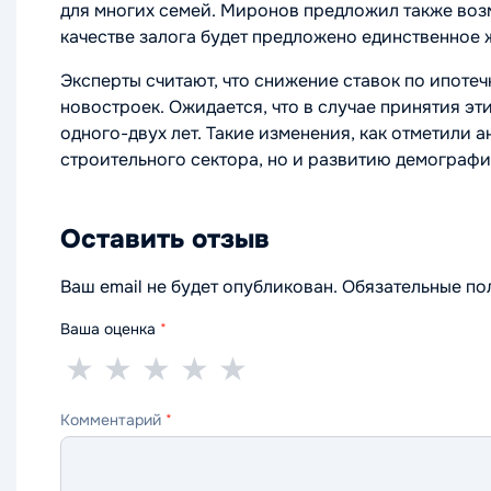
для многих семей. Миронов предложил также воз
качестве залога будет предложено единственное 
Эксперты считают, что снижение ставок по ипоте
новостроек. Ожидается, что в случае принятия эт
одного-двух лет. Такие изменения, как отметили 
строительного сектора, но и развитию демографи
Оставить отзыв
Ваш email не будет опубликован. Обязательные п
Ваша оценка
*
1
2
3
4
5
★
★
★
★
★
звезда
звезды
звезды
звезды
звёзд
Комментарий
*
—
—
—
—
—
ужасно
плохо
нормально
хорошо
отлично