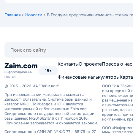
Главная
>
Новости
> В Госдуме предложили изменить ставку п
Поиск
по
сайту
Контакты
О проекте
Пресса о нас
Zaim.com
18+
информационный
Финансовые калькуляторы
Карта
портал
© 2015 - 2026 ИА "Займ.ком"
ООО "ИА "Займ.
или кредитной о
При использовании материалов ссылка на
не привлекает 
Zaim.com обязательна. Система базы данных и
размещенная на 
каталог МФО, Ломбардов и КПК являются
ознакомительный
интеллектуальной собственностью Zaim.com.
решения, касаю
Свидетельство о государственной регистрации
кредитов, прин
базы данных №2016621516 от 11 ноября 2016.
компаниями, пр
Копирование запрещается и охраняется законом.
ООО «Информаци
Свидетельство о СМИ ЭЛ № ФС 77 - 68179 от 27
ИНН: 7723411020