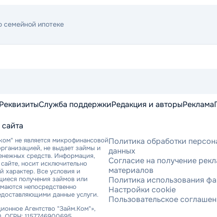
о семейной ипотеке
Реквизиты
Служба поддержки
Редакция и авторы
Реклама
 сайта
ком" не является микрофинансовой
Политика обработки персон
рганизацией, не выдает займы и
данных
денежных средств. Информация,
Согласие на получение рек
сайте, носит исключительно
материалов
 характер. Все условия и
щиеся получения займов или
Политика использования фа
имаются непосредственно
Настройки cookie
едоставляющими данные услуги.
Пользовательское соглаше
онное Агентство "Займ.Ком"»,
, ОГРН: 1157746900695.