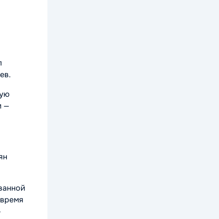
л
ев.
вую
м —
ян
ованной
 время
—