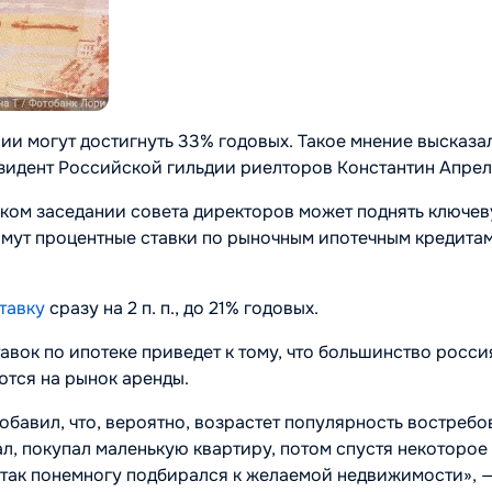
ии могут достигнуть 33% годовых. Такое мнение высказа
езидент Российской гильдии риелторов Константин Апрел
ском заседании совета директоров может поднять ключе
нимут процентные ставки по рыночным ипотечным кредита
тавку
сразу на 2 п. п., до 21% годовых.
тавок по ипотеке приведет к тому, что большинство росси
тся на рынок аренды.
бавил, что, вероятно, возрастет популярность востреб
ал, покупал маленькую квартиру, потом спустя некоторое
и так понемногу подбирался к желаемой недвижимости»
, 