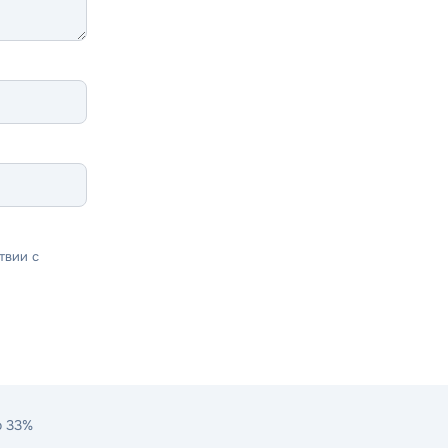
твии с
о 33%