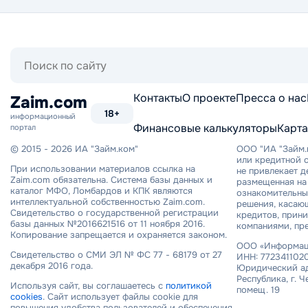
Поиск
по
сайту
Контакты
О проекте
Пресса о нас
Zaim.com
18+
информационный
Финансовые калькуляторы
Карта
портал
© 2015 - 2026 ИА "Займ.ком"
ООО "ИА "Займ.
или кредитной о
При использовании материалов ссылка на
не привлекает 
Zaim.com обязательна. Система базы данных и
размещенная на 
каталог МФО, Ломбардов и КПК являются
ознакомительный
интеллектуальной собственностью Zaim.com.
решения, касаю
Свидетельство о государственной регистрации
кредитов, прин
базы данных №2016621516 от 11 ноября 2016.
компаниями, пр
Копирование запрещается и охраняется законом.
ООО «Информаци
Свидетельство о СМИ ЭЛ № ФС 77 - 68179 от 27
ИНН: 7723411020
декабря 2016 года.
Юридический ад
Республика, г. Ч
Используя сайт, вы соглашаетесь с
политикой
помещ. 19
cookies
. Сайт использует файлы cookie для
повышения удобства пользователей и обеспечения