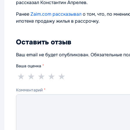
рассказал Константин Апрелев.
Ранее
Zaim.com рассказывал
о том, что, по мнени
ипотеке продажу жилья в рассрочку.
Оставить отзыв
Ваш email не будет опубликован. Обязательные п
Ваша оценка
*
1
2
3
4
5
★
★
★
★
★
звезда
звезды
звезды
звезды
звёзд
Комментарий
*
—
—
—
—
—
ужасно
плохо
нормально
хорошо
отлично