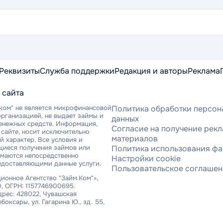
Реквизиты
Служба поддержки
Редакция и авторы
Реклама
 сайта
ком" не является микрофинансовой
Политика обработки персон
рганизацией, не выдает займы и
данных
денежных средств. Информация,
Согласие на получение рек
сайте, носит исключительно
материалов
 характер. Все условия и
щиеся получения займов или
Политика использования фа
имаются непосредственно
Настройки cookie
едоставляющими данные услуги.
Пользовательское соглаше
онное Агентство "Займ.Ком"»,
, ОГРН: 1157746900695.
рес: 428022, Чувашская
ебоксары, ул. Гагарина Ю., зд. 55,