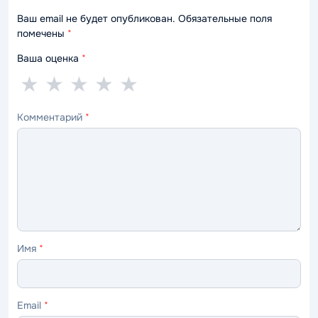
Ваш email не будет опубликован. Обязательные поля
помечены
*
Ваша оценка
*
1
2
3
4
5
★
★
★
★
★
звезда
звезды
звезды
звезды
звёзд
Комментарий
*
—
—
—
—
—
ужасно
плохо
нормально
хорошо
отлично
Имя
*
Email
*