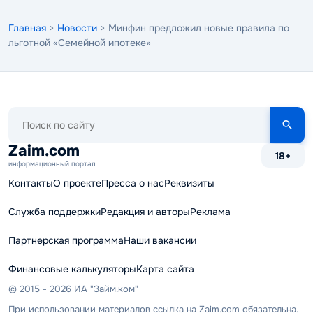
Главная
>
Новости
> Минфин предложил новые правила по
льготной «Семейной ипотеке»
Поиск
по
сайту
Zaim.com
18+
информационный портал
Контакты
О проекте
Пресса о нас
Реквизиты
Служба поддержки
Редакция и авторы
Реклама
Партнерская программа
Наши вакансии
Финансовые калькуляторы
Карта сайта
© 2015 - 2026 ИА "Займ.ком"
При использовании материалов ссылка на Zaim.com обязательна.