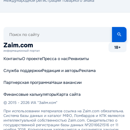
международной регистрации товарного знака
Поиск
по
сайту
Zaim.com
18+
информационный портал
Контакты
О проекте
Пресса о нас
Реквизиты
Служба поддержки
Редакция и авторы
Реклама
Партнерская программа
Наши вакансии
Финансовые калькуляторы
Карта сайта
© 2015 - 2026 ИА "Займ.ком"
При использовании материалов ссылка на Zaim.com обязательна.
Система базы данных и каталог МФО, Ломбардов и КПК являются
интеллектуальной собственностью Zaim.com. Свидетельство о
государственной регистрации базы данных №2016621516 от 11
ноября 2016. Копирование запрещается и охраняется законом.