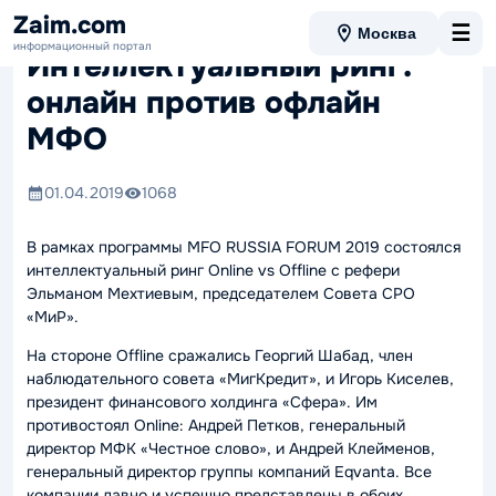
Zaim.com
☰
Москва
информационный портал
Интеллектуальный ринг:
онлайн против офлайн
МФО
01.04.2019
1068
В рамках программы MFO RUSSIA FORUM 2019 состоялся
интеллектуальный ринг Online vs Offline с рефери
Эльманом Мехтиевым, председателем Совета СРО
«МиР».
На стороне Offline сражались Георгий Шабад, член
наблюдательного совета «МигКредит», и Игорь Киселев,
президент финансового холдинга «Сфера». Им
противостоял Online: Андрей Петков, генеральный
директор МФК «Честное слово», и Андрей Клейменов,
генеральный директор группы компаний Eqvanta. Все
компании давно и успешно представлены в обоих