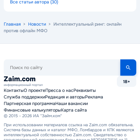
Все статьи автора (30)
Главная
>
Новости
> Интеллектуальный ринг: онлайн
против офлайн МФО
Поиск
по
сайту
Zaim.com
18+
информационный портал
Контакты
О проекте
Пресса о нас
Реквизиты
Служба поддержки
Редакция и авторы
Реклама
Партнерская программа
Наши вакансии
Финансовые калькуляторы
Карта сайта
© 2015 - 2026 ИА "Займ.ком"
При использовании материалов ссылка на Zaim.com обязательна.
Система базы данных и каталог МФО, Ломбардов и КПК являются
интеллектуальной собственностью Zaim.com. Свидетельство о
государственной регистрации базы данных №2016621516 от 11