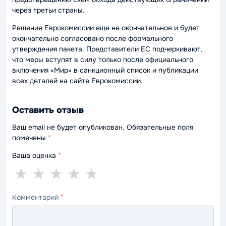
через третьи страны.
Решение Еврокомиссии еще не окончательное и будет
окончательно согласовано после формального
утверждения пакета. Представители ЕС подчеркивают,
что меры вступят в силу только после официального
включения «Мир» в санкционный список и публикации
всех деталей на сайте Еврокомиссии.
Оставить отзыв
Ваш email не будет опубликован. Обязательные поля
помечены
*
Ваша оценка
*
1
2
3
4
5
★
★
★
★
★
звезда
звезды
звезды
звезды
звёзд
Комментарий
*
—
—
—
—
—
ужасно
плохо
нормально
хорошо
отлично