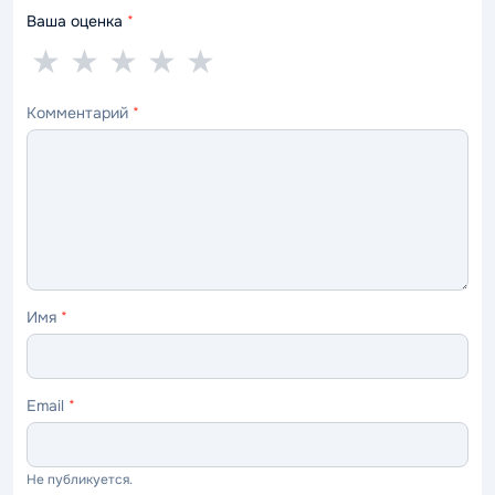
Ваша оценка
*
1
2
3
4
5
★
★
★
★
★
звезда
звезды
звезды
звезды
звёзд
Комментарий
*
—
—
—
—
—
ужасно
плохо
нормально
хорошо
отлично
Имя
*
Email
*
Не публикуется.