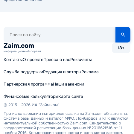
Поиск
по
сайту
Zaim.com
18+
информационный портал
Контакты
О проекте
Пресса о нас
Реквизиты
Служба поддержки
Редакция и авторы
Реклама
Партнерская программа
Наши вакансии
Финансовые калькуляторы
Карта сайта
© 2015 - 2026 ИА "Займ.ком"
При использовании материалов ссылка на Zaim.com обязательна.
Система базы данных и каталог МФО, Ломбардов и КПК являются
интеллектуальной собственностью Zaim.com. Свидетельство о
государственной регистрации базы данных №2016621516 от 11
ноября 2016. Копирование запрещается и охраняется законом.