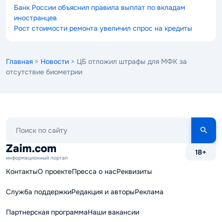
Банк России объяснил правила выплат по вкладам
иностранцев
Рост стоимости ремонта увеличил спрос на кредиты
Главная
>
Новости
> ЦБ отложил штрафы для МФК за
отсутствие биометрии
Поиск
по
сайту
Zaim.com
18+
информационный портал
Контакты
О проекте
Пресса о нас
Реквизиты
Служба поддержки
Редакция и авторы
Реклама
Партнерская программа
Наши вакансии