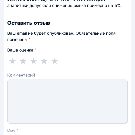
аналитики допускали снижение рынка примерно на 5%.
Оставить отзыв
Ваш email не будет опубликован. Обязательные поля
помечены
*
Ваша оценка
*
1
2
3
4
5
★
★
★
★
★
звезда
звезды
звезды
звезды
звёзд
Комментарий
*
—
—
—
—
—
ужасно
плохо
нормально
хорошо
отлично
Имя
*