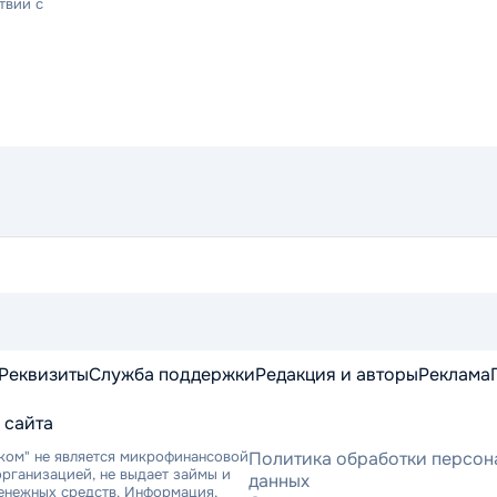
твии с
Реквизиты
Служба поддержки
Редакция и авторы
Реклама
 сайта
ком" не является микрофинансовой
Политика обработки персон
рганизацией, не выдает займы и
данных
денежных средств. Информация,