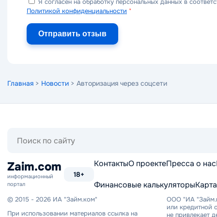
Я согласен на обработку персональных данных в соответс
Политикой конфиденциальности
*
Отправить отзыв
Главная
>
Новости
> Авторизация через соцсети
Поиск
по
сайту
Контакты
О проекте
Пресса о нас
Zaim.com
18+
информационный
Финансовые калькуляторы
Карта
портал
© 2015 - 2026 ИА "Займ.ком"
ООО "ИА "Займ.
или кредитной о
При использовании материалов ссылка на
не привлекает 