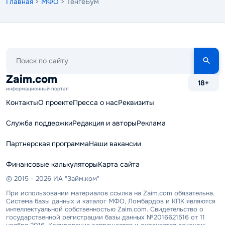
Главная
>
МФО
> ТенгеБум
Поиск
по
сайту
Zaim.com
18+
информационный портал
Контакты
О проекте
Пресса о нас
Реквизиты
Служба поддержки
Редакция и авторы
Реклама
Партнерская программа
Наши вакансии
Финансовые калькуляторы
Карта сайта
© 2015 - 2026 ИА "Займ.ком"
При использовании материалов ссылка на Zaim.com обязательна.
Система базы данных и каталог МФО, Ломбардов и КПК являются
интеллектуальной собственностью Zaim.com. Свидетельство о
государственной регистрации базы данных №2016621516 от 11