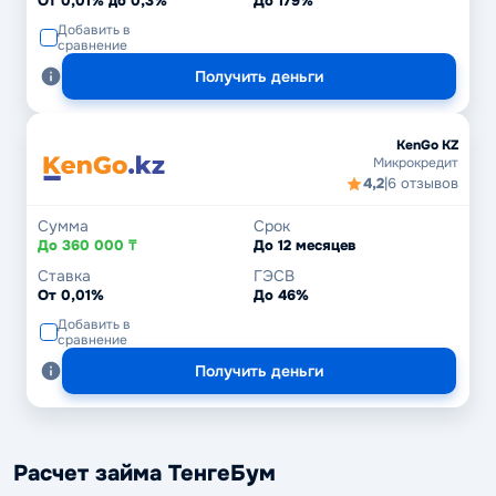
От 0,01% до 0,3%
До 179%
Добавить в
сравнение
Получить деньги
KenGo KZ
Микрокредит
4,2
|
6 отзывов
Сумма
Срок
До 360 000 ₸
До 12 месяцев
Ставка
ГЭСВ
От 0,01%
До 46%
Добавить в
сравнение
Получить деньги
Расчет займа ТенгеБум