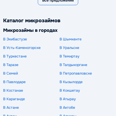
Все предложения
Каталог микрозаймов
Микрозаймы в городах
В Экибастузе
В Шымкенте
В Усть-Каменогорске
В Уральске
В Туркестане
В Темиртау
В Таразе
В Талдыкоргане
В Семей
В Петропавловске
В Павлодаре
В Кызылорде
В Костанае
В Кокшетау
В Караганде
В Атырау
В Астане
В Актобе