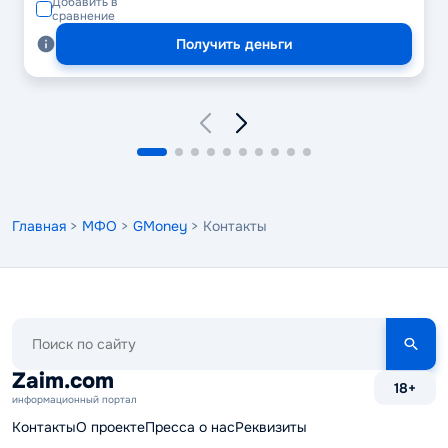
Добавить в
сравнение
Получить деньги
Главная
>
МФО
>
GMoney
> Контакты
Поиск
по
сайту
Zaim.com
18+
информационный портал
Контакты
О проекте
Пресса о нас
Реквизиты