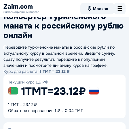
Данные актуальны на 06.08.2026 13:11
Zaim.com
☰
Москва
информационный портал
Конвертер туркменского
маната к российскому рублю
онлайн
Переводите туркменские манаты в российские рубли по
актуальному курсу в реальном времени. Введите сумму,
сразу получите результат, перейдите к популярным
значениям и посмотрите динамику курса на графике.
Курс для расчета:
1 TMТ = 23.12 ₽
Текущий курс ЦБ РФ
1TMТ
=
23.12₽
1 TMТ = 23.12 ₽
Обратное направление 1 ₽ = 0.04 TMТ