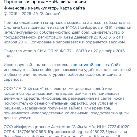
Партнерская программа
Наши вакансии
Финансовые калькуляторы
Карта сайта
© 2015 - 2026 ИА "Займ.ком"
При использовании материалов ссылка на Zaim.com обязательна.
Система базы данных и каталог МФО, Ломбардов и КПК являются
интеллектуальной собственностью Zaim.com. Свидетельство о
государственной регистрации базы данных №2016621516 от 11
ноября 2016. Копирование запрещается и охраняется законом.
Свидетельство о СМИ ЭЛ № ФС 77 - 68179 от 27 декабря 2016
года.
Используя сайт, вы соглашаетесь с
политикой cookies
. Сайт
использует файлы cookie для повышения удобства пользователей
и обеспечения должного уровня работоспособности сайта и
сервисов.
ООО "ИА "Займ.ком" не является микрофинансовой или
кредитной организацией, не выдает займы и не привлекает
денежных средств. Информация, размещенная на сайте, носит
исключительно ознакомительный характер. Все условия и
решения, касающиеся получения займов или кредитов,
принимаются непосредственно компаниями, предоставляющими
данные услуги.
ООО «Информационное Агентство "Займ.Ком"», ИНН: 7723411020,
ОГРН: 1157746900695. Юридический адрес: 428022, Чувашская
Республика, г. Чебоксары, ул. Гагарина Ю., зд. 55, помещ. 19