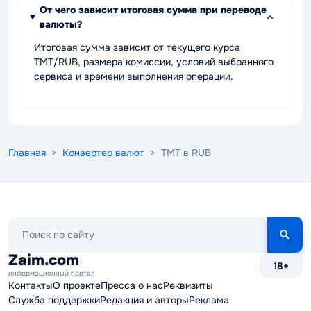
От чего зависит итоговая сумма при переводе
валюты?
Итоговая сумма зависит от текущего курса
TMT/RUB, размера комиссии, условий выбранного
сервиса и времени выполнения операции.
Главная
>
Конвертер валют
> TMT в RUB
Поиск
по
сайту
Zaim.com
18+
информационный портал
Контакты
О проекте
Пресса о нас
Реквизиты
Служба поддержки
Редакция и авторы
Реклама