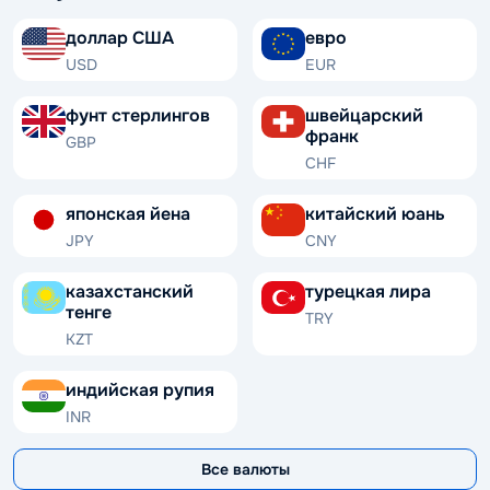
доллар США
евро
USD
EUR
фунт стерлингов
швейцарский
франк
GBP
CHF
японская йена
китайский юань
JPY
CNY
казахстанский
турецкая лира
тенге
TRY
KZT
индийская рупия
INR
Все валюты