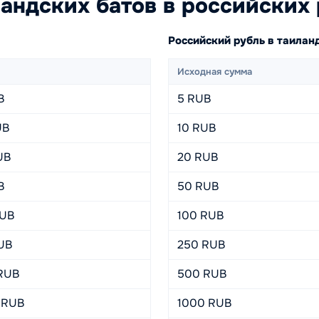
андских батов в российских 
Российский рубль в таилан
Исходная сумма
B
5 RUB
UB
10 RUB
UB
20 RUB
B
50 RUB
RUB
100 RUB
RUB
250 RUB
 RUB
500 RUB
 RUB
1000 RUB