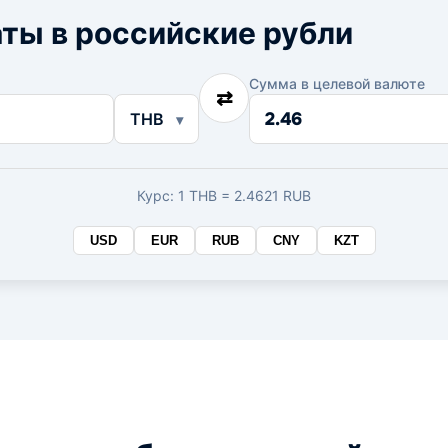
ты в российские рубли
Сумма в целевой валюте
⇄
Сумма
THB
в
целевой
валюте
Курс: 1 THB = 2.4621 RUB
USD
EUR
RUB
CNY
KZT