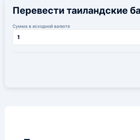
Перевести таиландские ба
Сумма в исходной валюте
Сумма
в
исходной
валюте