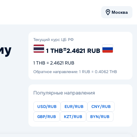
Москва
Текущий курс ЦБ РФ
му
=
1 THB
2.4621 RUB
1 THB = 2.4621 RUB
Обратное направление: 1 RUB = 0.4062 THB
Популярные направления
USD/RUB
EUR/RUB
CNY/RUB
GBP/RUB
KZT/RUB
BYN/RUB