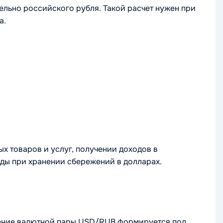
льно российского рубля. Такой расчет нужен при
а.
х товаров и услуг, получении доходов в
ды при хранении сбережений в долларах.
ачение валютной пары USD/RUB формируется под