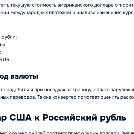
ить текущую стоимость американского доллара относите
нии международных платежей и анализе изменения курс
 рубли;
на;
;
RUB.
вод валюты
онадобиться при поездках за границу, оплате зарубежны
ых переводов. Также конвертер помогает оценить расхо
ар США к Российский рубль
ет, сколько рублей соответствует одному доллару. Зн