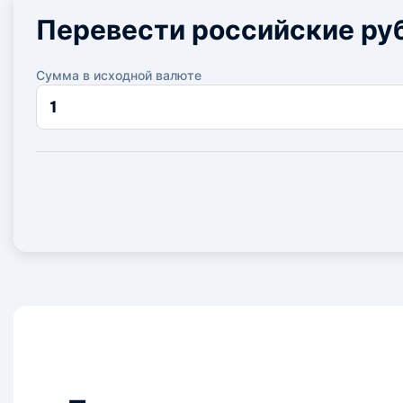
Перевести российские ру
Сумма в исходной валюте
Сумма
в
исходной
валюте