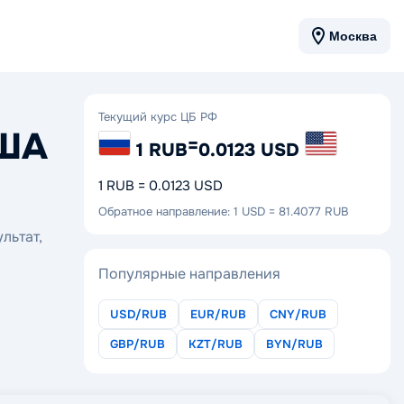
Москва
Текущий курс ЦБ РФ
США
=
1 RUB
0.0123 USD
1 RUB = 0.0123 USD
Обратное направление: 1 USD = 81.4077 RUB
льтат,
Популярные направления
USD/RUB
EUR/RUB
CNY/RUB
GBP/RUB
KZT/RUB
BYN/RUB