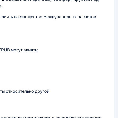
е.
влиять на множество международных расчетов.
RUB могут влиять:
ты относительно другой.
а динамику могут влиять экономические новости,