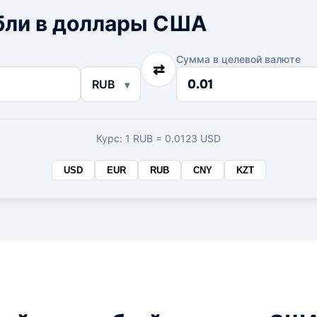
бли в доллары США
Сумма в целевой валюте
⇄
Сумма
RUB
в
целевой
валюте
Курс: 1 RUB = 0.0123 USD
USD
EUR
RUB
CNY
KZT