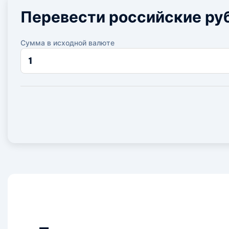
Перевести российские руб
Сумма в исходной валюте
Сумма
в
исходной
валюте