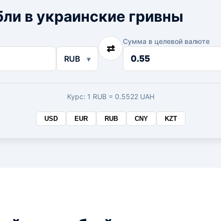
ли в украинские гривны
Сумма в целевой валюте
⇄
Сумма
RUB
в
целевой
валюте
Курс: 1 RUB = 0.5522 UAH
USD
EUR
RUB
CNY
KZT