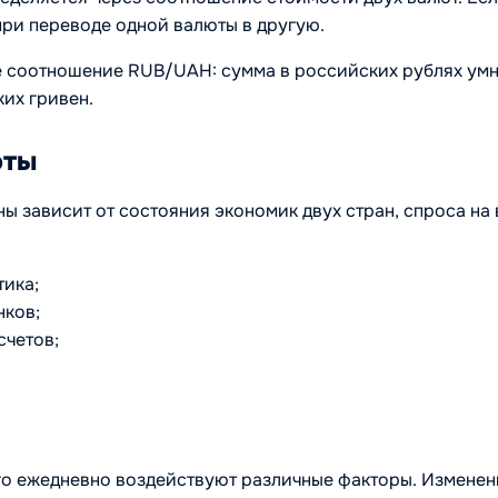
при переводе одной валюты в другую.
е соотношение RUB/UАH: сумма в российских рублях умно
их гривен.
юты
ы зависит от состояния экономик двух стран, спроса на
тика;
нков;
счетов;
него ежедневно воздействуют различные факторы. Изменен