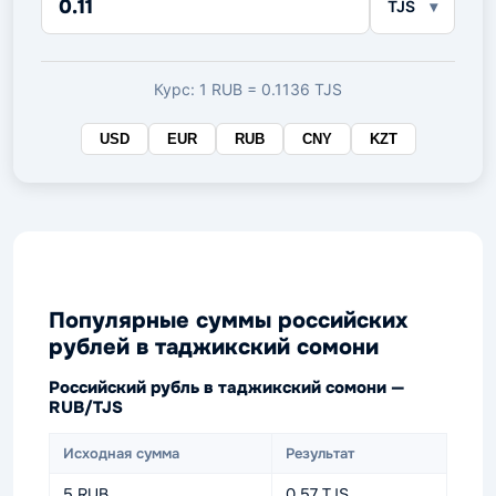
TJS
в
целевой
валюте
Курс: 1 RUB = 0.1136 TJS
USD
EUR
RUB
CNY
KZT
Популярные суммы российских
рублей в таджикский сомони
Российский рубль в таджикский сомони —
RUB/TJS
Исходная сумма
Результат
5 RUB
0.57 TJS