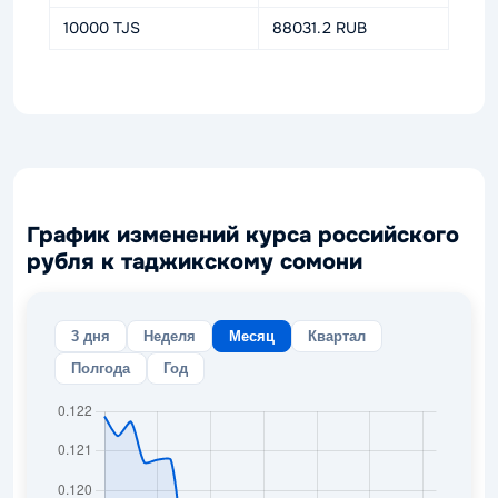
10000 TJS
88031.2 RUB
График изменений курса российского
рубля к таджикскому сомони
3 дня
Неделя
Месяц
Квартал
Полгода
Год