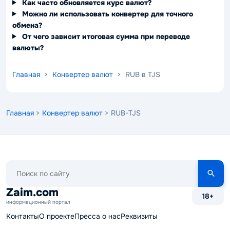
Как часто обновляется курс валют?
Можно ли использовать конвертер для точного
обмена?
От чего зависит итоговая сумма при переводе
валюты?
Главная
>
Конвертер валют
> RUB в TJS
Главная
>
Конвертер валют
> RUB-TJS
Поиск
по
сайту
Zaim.com
18+
информационный портал
Контакты
О проекте
Пресса о нас
Реквизиты