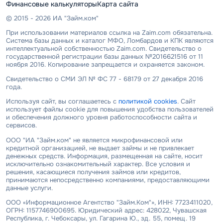
Финансовые калькуляторы
Карта сайта
© 2015 - 2026 ИА "Займ.ком"
При использовании материалов ссылка на Zaim.com обязательна.
Система базы данных и каталог МФО, Ломбардов и КПК являются
интеллектуальной собственностью Zaim.com. Свидетельство о
государственной регистрации базы данных №2016621516 от 11
ноября 2016. Копирование запрещается и охраняется законом.
Свидетельство о СМИ ЭЛ № ФС 77 - 68179 от 27 декабря 2016
года.
Используя сайт, вы соглашаетесь с
политикой cookies
. Сайт
использует файлы cookie для повышения удобства пользователей
и обеспечения должного уровня работоспособности сайта и
сервисов.
ООО "ИА "Займ.ком" не является микрофинансовой или
кредитной организацией, не выдает займы и не привлекает
денежных средств. Информация, размещенная на сайте, носит
исключительно ознакомительный характер. Все условия и
решения, касающиеся получения займов или кредитов,
принимаются непосредственно компаниями, предоставляющими
данные услуги.
ООО «Информационное Агентство "Займ.Ком"», ИНН: 7723411020,
ОГРН: 1157746900695. Юридический адрес: 428022, Чувашская
Республика, г. Чебоксары, ул. Гагарина Ю., зд. 55, помещ. 19