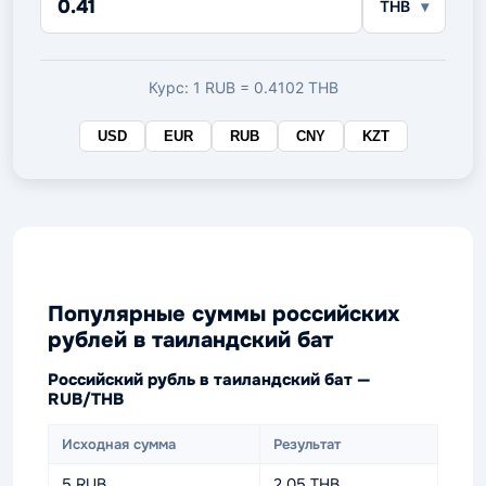
THB
в
целевой
валюте
Курс: 1 RUB = 0.4102 THB
USD
EUR
RUB
CNY
KZT
Популярные суммы российских
рублей в таиландский бат
Российский рубль в таиландский бат —
RUB/THB
Исходная сумма
Результат
5 RUB
2.05 THB