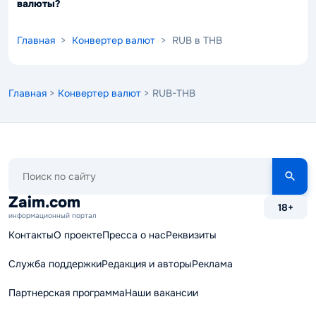
валюты?
Главная
>
Конвертер валют
> RUB в THB
Главная
>
Конвертер валют
> RUB-THB
Поиск
по
сайту
Zaim.com
18+
информационный портал
Контакты
О проекте
Пресса о нас
Реквизиты
Служба поддержки
Редакция и авторы
Реклама
Партнерская программа
Наши вакансии