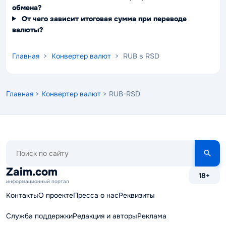
обмена?
От чего зависит итоговая сумма при переводе
валюты?
Главная
>
Конвертер валют
> RUB в RSD
Главная
>
Конвертер валют
> RUB-RSD
Поиск
по
сайту
Zaim.com
18+
информационный портал
Контакты
О проекте
Пресса о нас
Реквизиты
Служба поддержки
Редакция и авторы
Реклама