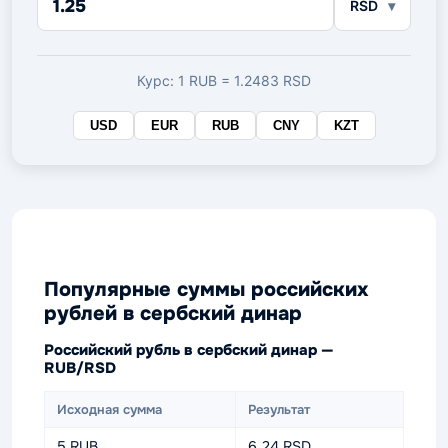
RSD
в
целевой
валюте
Курс: 1 RUB = 1.2483 RSD
USD
EUR
RUB
CNY
KZT
Популярные суммы российских
рублей в сербский динар
Российский рубль в сербский динар —
RUB/RSD
Исходная сумма
Результат
5 RUB
6.24 RSD