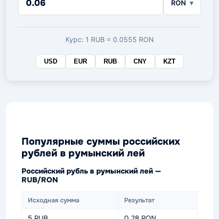
RON
в
целевой
валюте
Курс: 1 RUB = 0.0555 RON
USD
EUR
RUB
CNY
KZT
Популярные суммы российских
рублей в румынский лей
Российский рубль в румынский лей —
RUB/RON
Исходная сумма
Результат
5 RUB
0.28 RON