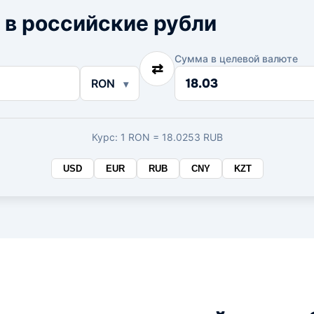
 в российские рубли
Сумма в целевой валюте
⇄
Сумма
RON
в
целевой
валюте
Курс: 1 RON = 18.0253 RUB
USD
EUR
RUB
CNY
KZT