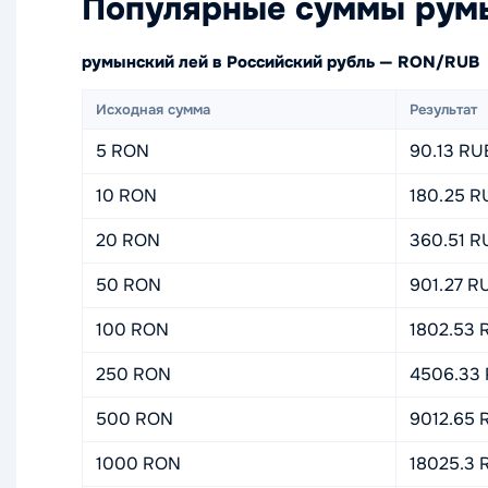
Популярные суммы румы
румынский лей в Российский рубль — RON/RUB
Исходная сумма
Результат
5 RON
90.13 RU
10 RON
180.25 R
20 RON
360.51 R
50 RON
901.27 R
100 RON
1802.53 
250 RON
4506.33
500 RON
9012.65 
1000 RON
18025.3 