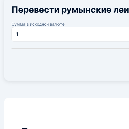
Перевести румынские леи
Сумма в исходной валюте
Сумма
в
исходной
валюте