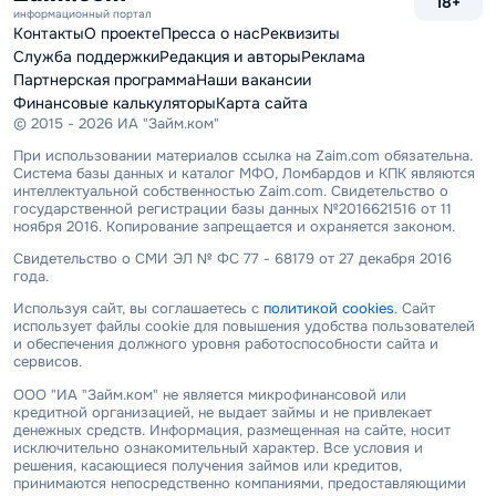
18+
информационный портал
Контакты
О проекте
Пресса о нас
Реквизиты
Служба поддержки
Редакция и авторы
Реклама
Партнерская программа
Наши вакансии
Финансовые калькуляторы
Карта сайта
© 2015 - 2026 ИА "Займ.ком"
При использовании материалов ссылка на Zaim.com обязательна.
Система базы данных и каталог МФО, Ломбардов и КПК являются
интеллектуальной собственностью Zaim.com. Свидетельство о
государственной регистрации базы данных №2016621516 от 11
ноября 2016. Копирование запрещается и охраняется законом.
Свидетельство о СМИ ЭЛ № ФС 77 - 68179 от 27 декабря 2016
года.
Используя сайт, вы соглашаетесь с
политикой cookies
. Сайт
использует файлы cookie для повышения удобства пользователей
и обеспечения должного уровня работоспособности сайта и
сервисов.
ООО "ИА "Займ.ком" не является микрофинансовой или
кредитной организацией, не выдает займы и не привлекает
денежных средств. Информация, размещенная на сайте, носит
исключительно ознакомительный характер. Все условия и
решения, касающиеся получения займов или кредитов,
принимаются непосредственно компаниями, предоставляющими