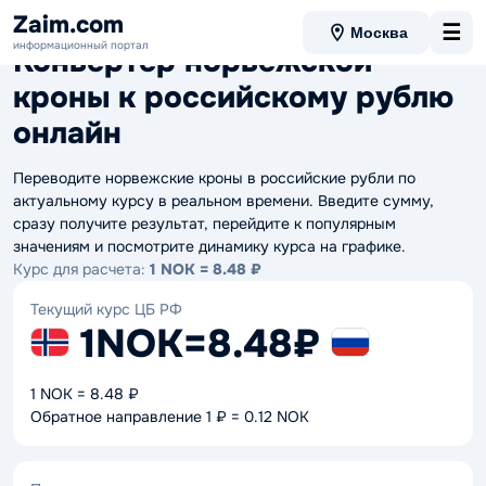
Данные актуальны на 06.08.2026 12:00
Zaim.com
☰
Москва
информационный портал
Конвертер норвежской
кроны к российскому рублю
онлайн
Переводите норвежские кроны в российские рубли по
актуальному курсу в реальном времени. Введите сумму,
сразу получите результат, перейдите к популярным
значениям и посмотрите динамику курса на графике.
Курс для расчета:
1 NOK = 8.48 ₽
Текущий курс ЦБ РФ
1NOK
=
8.48₽
1 NOK = 8.48 ₽
Обратное направление 1 ₽ = 0.12 NOK