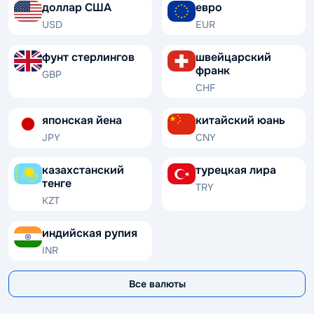
доллар США
евро
USD
EUR
фунт стерлингов
швейцарский
франк
GBP
CHF
японская йена
китайский юань
JPY
CNY
казахстанский
турецкая лира
тенге
TRY
KZT
индийская рупия
INR
Все валюты