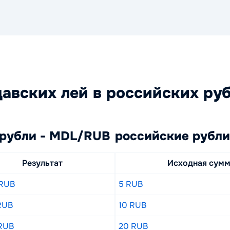
авских лей в российских ру
 рубли - MDL/RUB
российские рубли
Результат
Исходная сум
 RUB
5 RUB
RUB
10 RUB
 RUB
20 RUB