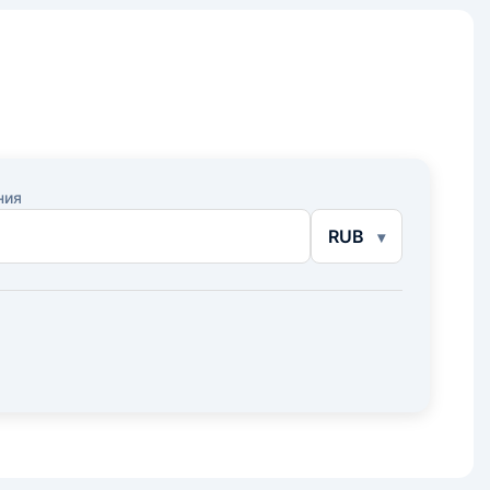
ния
RUB