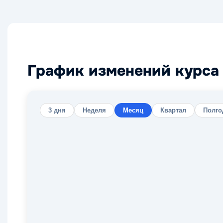
График изменений курса 
3 дня
Неделя
Месяц
Квартал
Полго