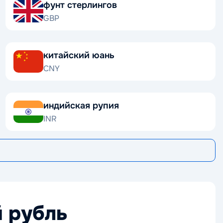
фунт стерлингов
GBP
китайский юань
CNY
индийская рупия
INR
 рубль