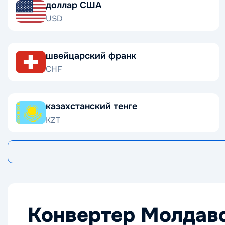
доллар США
USD
швейцарский франк
CHF
казахстанский тенге
KZT
Конвертер Молдавс