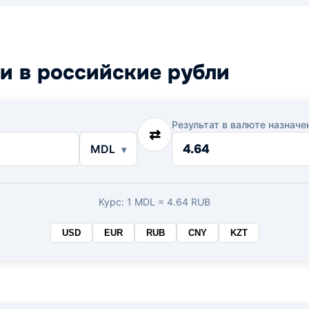
и в российские рубли
Результат в валюте назначе
⇄
MDL
Курс: 1 MDL = 4.64 RUB
USD
EUR
RUB
CNY
KZT