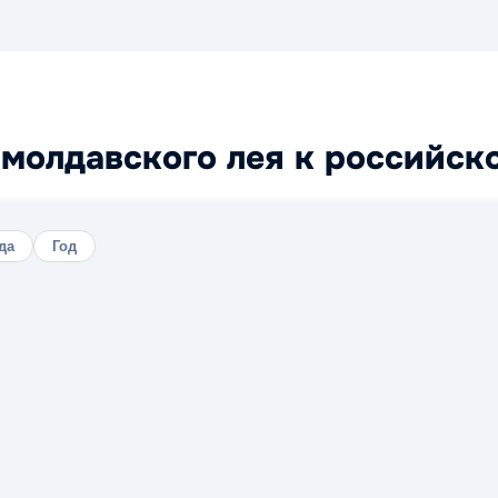
молдавского лея к российск
да
Год