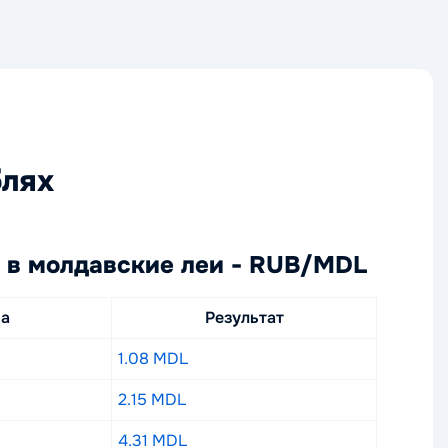
блях
 в молдавские леи - RUB/MDL
ма
Результат
1.08 MDL
2.15 MDL
4.31 MDL