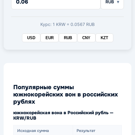
RUB
в
целевой
валюте
Курс: 1 KRW = 0.0567 RUB
USD
EUR
RUB
CNY
KZT
Популярные суммы
южнокорейских вон в российских
рублях
южнокорейская вона в Российский рубль —
KRW/RUB
Исходная сумма
Результат