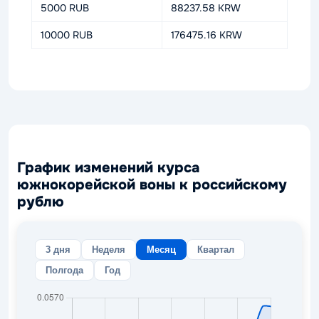
5000 RUB
88237.58 KRW
10000 RUB
176475.16 KRW
График изменений курса
южнокорейской воны к российскому
рублю
3 дня
Неделя
Месяц
Квартал
Полгода
Год