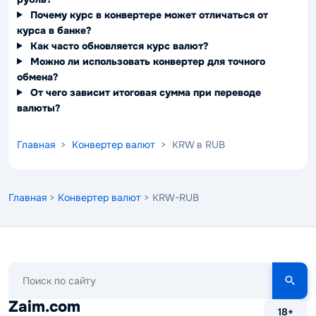
Почему курс в конвертере может отличаться от
курса в банке?
Как часто обновляется курс валют?
Можно ли использовать конвертер для точного
обмена?
От чего зависит итоговая сумма при переводе
валюты?
Главная
>
Конвертер валют
> KRW в RUB
Главная
>
Конвертер валют
> KRW-RUB
Поиск
по
сайту
Zaim.com
18+