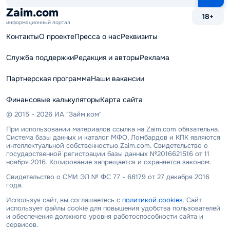
сайту
Zaim.com
18+
информационный портал
Контакты
О проекте
Пресса о нас
Реквизиты
Служба поддержки
Редакция и авторы
Реклама
Партнерская программа
Наши вакансии
Финансовые калькуляторы
Карта сайта
© 2015 - 2026 ИА "Займ.ком"
При использовании материалов ссылка на Zaim.com обязательна.
Система базы данных и каталог МФО, Ломбардов и КПК являются
интеллектуальной собственностью Zaim.com. Свидетельство о
государственной регистрации базы данных №2016621516 от 11
ноября 2016. Копирование запрещается и охраняется законом.
Свидетельство о СМИ ЭЛ № ФС 77 - 68179 от 27 декабря 2016
года.
Используя сайт, вы соглашаетесь с
политикой cookies
. Сайт
использует файлы cookie для повышения удобства пользователей
и обеспечения должного уровня работоспособности сайта и
сервисов.