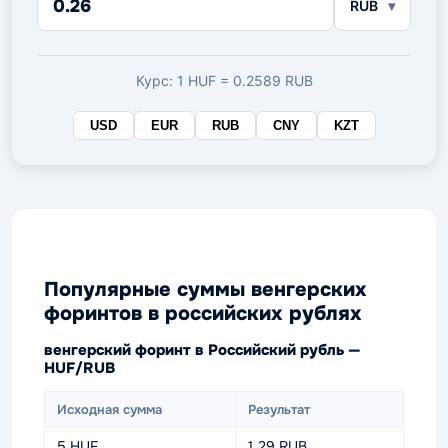
RUB
в
целевой
валюте
Курс: 1 HUF = 0.2589 RUB
USD
EUR
RUB
CNY
KZT
Популярные суммы венгерских
форинтов в российских рублях
венгерский форинт в Российский рубль —
HUF/RUB
Исходная сумма
Результат
5 HUF
1.29 RUB