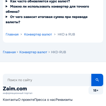
Как часто обновляется курс валют?
Можно ли использовать конвертер для точного
обмена?
От чего зависит итоговая сумма при переводе
валюты?
Главная
>
Конвертер валют
> HKD в RUB
Главная
>
Конвертер валют
> HKD-RUB
Поиск
по
сайту
Zaim.com
18+
информационный портал
Контакты
О проекте
Пресса о нас
Реквизиты