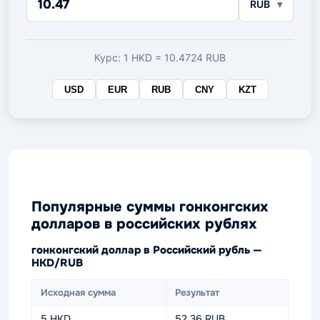
RUB
в
целевой
валюте
Курс: 1 HKD = 10.4724 RUB
USD
EUR
RUB
CNY
KZT
Популярные суммы гонконгских
долларов в российских рублях
гонконгский доллар в Российский рубль —
HKD/RUB
Исходная сумма
Результат
5 HKD
52.36 RUB