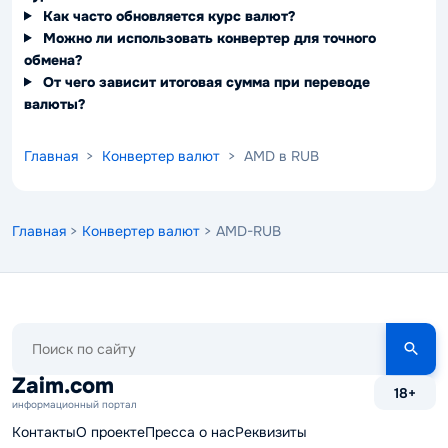
Как часто обновляется курс валют?
Можно ли использовать конвертер для точного
обмена?
От чего зависит итоговая сумма при переводе
валюты?
Главная
>
Конвертер валют
> AMD в RUB
Главная
>
Конвертер валют
> AMD-RUB
Поиск
по
сайту
Zaim.com
18+
информационный портал
Контакты
О проекте
Пресса о нас
Реквизиты