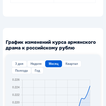
График изменений курса армянского
драма к российскому рублю
3 дня
Неделя
Месяц
Квартал
Полгода
Год