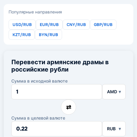
Популярные направления
USD/RUB
EUR/RUB
CNY/RUB
GBP/RUB
KZT/RUB
BYN/RUB
Перевести армянские драмы в
российские рубли
Сумма в исходной валюте
Сумма
AMD
в
исходной
валюте
⇄
Сумма в целевой валюте
Сумма
RUB
в
целевой